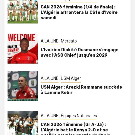
CAN 2026 féminine (1/4 de finale) :
L’Algérie affrontera la Côte d’Ivoire
samedi
A LA UNE
Mercato
L’Ivoirien Diakité Ousmane s’engage
avec l’ASO Chlef jusqu’en 2029
A LA UNE
USM Alger
USM Alger : Arezki Remmane succède
à Lamine Kebir
A LA UNE
Équipes Nationales
CAN 2026 féminine (Gr A-J3) :
L’Algérie bat le Kenya 2-0 et se