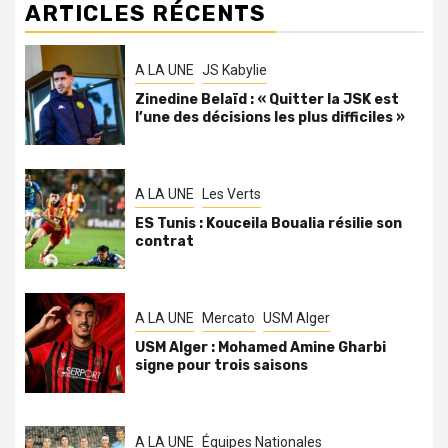
ARTICLES RÉCENTS
A LA UNE
JS Kabylie
Zinedine Belaïd : « Quitter la JSK est
l’une des décisions les plus difficiles »
A LA UNE
Les Verts
ES Tunis : Kouceila Boualia résilie son
contrat
A LA UNE
Mercato
USM Alger
USM Alger : Mohamed Amine Gharbi
signe pour trois saisons
A LA UNE
Équipes Nationales