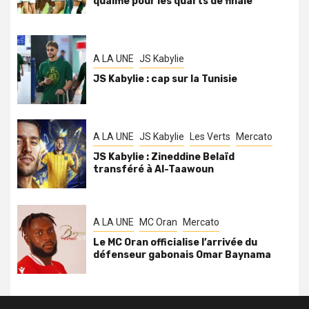
qualifie pour les quarts de finale
A LA UNE
JS Kabylie
JS Kabylie : cap sur la Tunisie
A LA UNE
JS Kabylie
Les Verts
Mercato
JS Kabylie : Zineddine Belaïd
transféré à Al-Taawoun
A LA UNE
MC Oran
Mercato
Le MC Oran officialise l’arrivée du
défenseur gabonais Omar Baynama