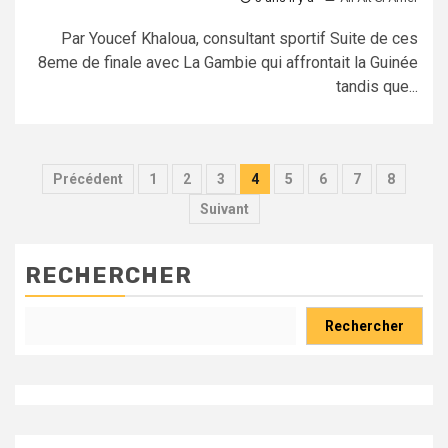
Par Youcef Khaloua, consultant sportif Suite de ces
8eme de finale avec La Gambie qui affrontait la Guinée
tandis que...
Pagination
Précédent
1
2
3
4
5
6
7
8
des
Suivant
publications
RECHERCHER
Rechercher