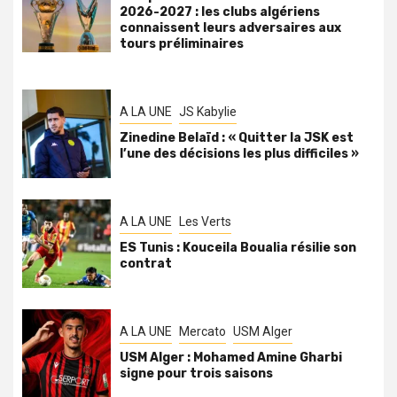
2026-2027 : les clubs algériens
connaissent leurs adversaires aux
tours préliminaires
A LA UNE
JS Kabylie
Zinedine Belaïd : « Quitter la JSK est
l’une des décisions les plus difficiles »
A LA UNE
Les Verts
ES Tunis : Kouceila Boualia résilie son
contrat
A LA UNE
Mercato
USM Alger
USM Alger : Mohamed Amine Gharbi
signe pour trois saisons