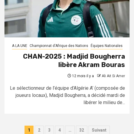
A LA UNE
Championnat d'Afrique des Nations
Équipes Nationales
CHAN-2025 : Madjid Bougherra
libère Akram Bouras
12 mois il y a
Ali Ait Si Amer
Le sélectionneur de l’équipe d’Algérie A’ (composée de
joueurs locaux), Madjid Bougherra, a décidé mardi de
libérer le milieu de...
Pagination
1
2
3
4
…
32
Suivant