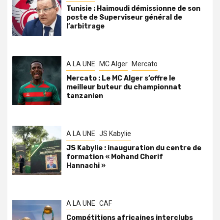
Tunisie : Haimoudi démissionne de son
poste de Superviseur général de
l’arbitrage
A LA UNE
MC Alger
Mercato
Mercato : Le MC Alger s’offre le
meilleur buteur du championnat
tanzanien
A LA UNE
JS Kabylie
JS Kabylie : inauguration du centre de
formation « Mohand Cherif
Hannachi »
A LA UNE
CAF
Compétitions africaines interclubs