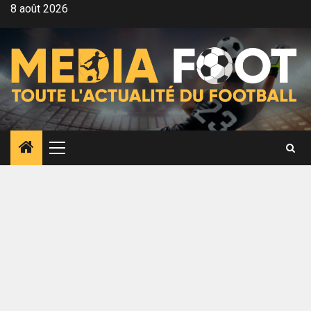
Aller
8 août 2026
au
contenu
Menu
principal