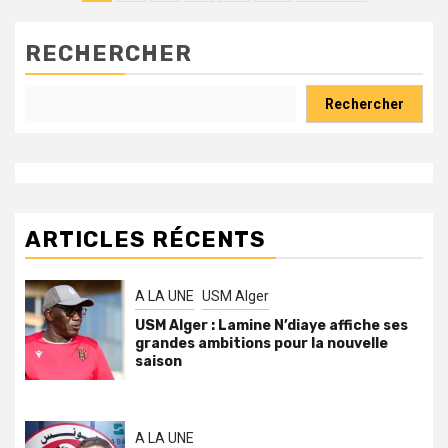
des
publications
RECHERCHER
Rechercher
ARTICLES RÉCENTS
A LA UNE
USM Alger
USM Alger : Lamine N’diaye affiche ses
grandes ambitions pour la nouvelle
saison
A LA UNE