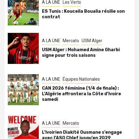
A LA UNE
Les Verts
ES Tunis : Kouceila Boualia résilie son
contrat
A LA UNE
Mercato
USM Alger
USM Alger : Mohamed Amine Gharbi
signe pour trois saisons
A LA UNE
Équipes Nationales
CAN 2026 féminine (1/4 de finale) :
L’Algérie affrontera la Côte d’Ivoire
samedi
A LA UNE
Mercato
L’Ivoirien Diakité Ousmane s’engage
avec l’ASO Chlef jusqu’en 2029