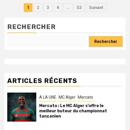
Pagination
1
2
3
4
…
53
Suivant
des
publications
RECHERCHER
Rechercher
ARTICLES RÉCENTS
A LA UNE
MC Alger
Mercato
Mercato : Le MC Alger s’offre le
meilleur buteur du championnat
tanzanien