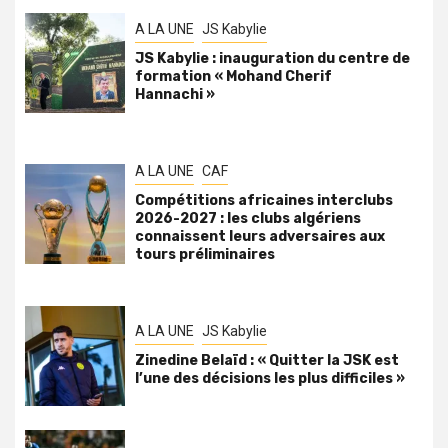
A LA UNE
JS Kabylie
JS Kabylie : inauguration du centre de
formation « Mohand Cherif
Hannachi »
A LA UNE
CAF
Compétitions africaines interclubs
2026-2027 : les clubs algériens
connaissent leurs adversaires aux
tours préliminaires
A LA UNE
JS Kabylie
Zinedine Belaïd : « Quitter la JSK est
l’une des décisions les plus difficiles »