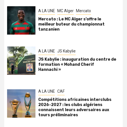
A LA UNE
MC Alger
Mercato
Mercato : Le MC Alger s’offre le
meilleur buteur du championnat
tanzanien
A LA UNE
JS Kabylie
JS Kabylie : inauguration du centre de
formation « Mohand Cherif
Hannachi »
A LA UNE
CAF
Compétitions africaines interclubs
2026-2027 : les clubs algériens
connaissent leurs adversaires aux
tours préliminaires