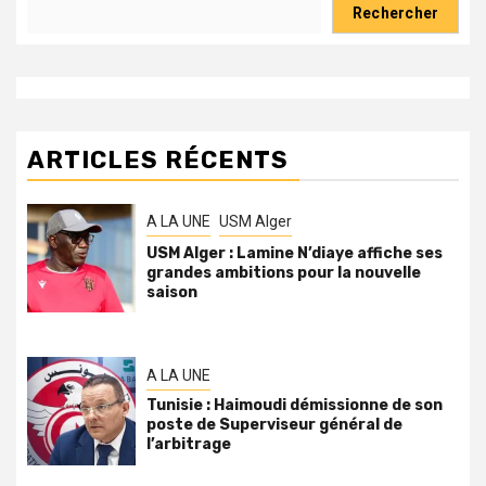
Rechercher
ARTICLES RÉCENTS
A LA UNE
USM Alger
USM Alger : Lamine N’diaye affiche ses
grandes ambitions pour la nouvelle
saison
A LA UNE
Tunisie : Haimoudi démissionne de son
poste de Superviseur général de
l’arbitrage