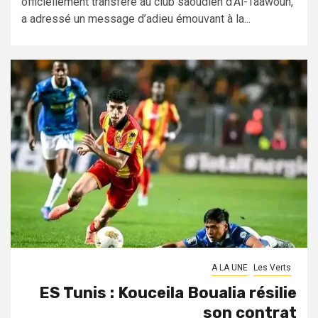
officiellement transféré au club saoudien d’Al-Taawoun,
a adressé un message d’adieu émouvant à la...
A LA UNE
Les Verts
ES Tunis : Kouceila Boualia résilie
son contrat