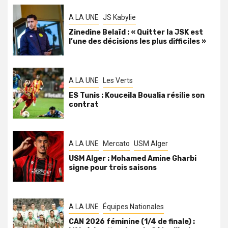
A LA UNE
JS Kabylie
Zinedine Belaïd : « Quitter la JSK est
l’une des décisions les plus difficiles »
A LA UNE
Les Verts
ES Tunis : Kouceila Boualia résilie son
contrat
A LA UNE
Mercato
USM Alger
USM Alger : Mohamed Amine Gharbi
signe pour trois saisons
A LA UNE
Équipes Nationales
CAN 2026 féminine (1/4 de finale) :