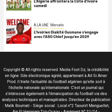
L’Algérie affrontera la Côte d’Ivoire
samedi
A LA UNE
Mercato
L’Ivoirien Diakité Ousmane s’engage
avec l’ASO Chlef jusqu’en 2029
Copyright © All rights reserved. Media Foot Dz, la crédibilité
en ligne. Site électronique agréé, appartenant à Ait Si Amer
Prod. Il traite l'actualité du football algérien qu'elle soit à
l'échelle nationale qu'internationale. C'est un journal qui
s'intéresse également à l'émancipation du football via des
analyses techniques et managériales. Directeur de publication
: Malik Boumati - Siège social : Local n°2 Taourirt Menguellet,
Ain El Hammam,Tizi-Ouzou - Agrément N° 31/24 -