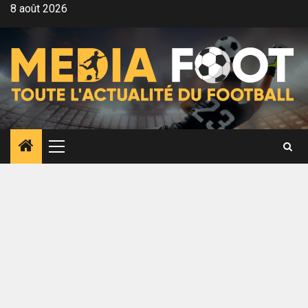
Aller
8 août 2026
au
contenu
Menu
principal