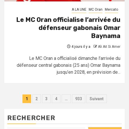
A LA UNE
MC Oran
Mercato
Le MC Oran officialise l’arrivée du
défenseur gabonais Omar
Baynama
4 jours il y a
Ali Ait Si Amer
Le MC Oran a officialisé dimanche l’arrivée du
défenseur central gabonais (25 ans) Omar Baynama
jusqu’en 2028, en prévision de...
Pagination
1
2
3
4
…
933
Suivant
des
publications
RECHERCHER