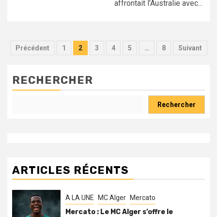
affrontait l’Australie avec...
Pagination
Précédent
1
2
3
4
5
…
8
Suivant
des
publications
RECHERCHER
Rechercher
ARTICLES RÉCENTS
A LA UNE
MC Alger
Mercato
Mercato : Le MC Alger s’offre le