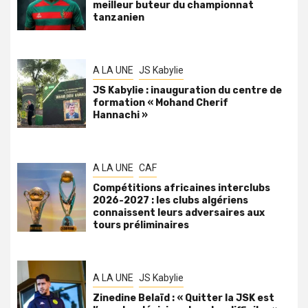
meilleur buteur du championnat
tanzanien
A LA UNE
JS Kabylie
JS Kabylie : inauguration du centre de
formation « Mohand Cherif
Hannachi »
A LA UNE
CAF
Compétitions africaines interclubs
2026-2027 : les clubs algériens
connaissent leurs adversaires aux
tours préliminaires
A LA UNE
JS Kabylie
Zinedine Belaïd : « Quitter la JSK est