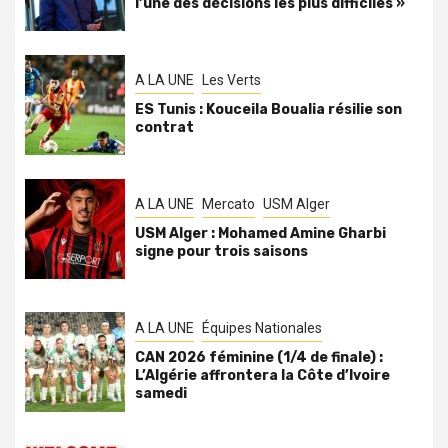
l’une des décisions les plus difficiles »
A LA UNE
Les Verts
ES Tunis : Kouceila Boualia résilie son
contrat
A LA UNE
Mercato
USM Alger
USM Alger : Mohamed Amine Gharbi
signe pour trois saisons
A LA UNE
Équipes Nationales
CAN 2026 féminine (1/4 de finale) :
L’Algérie affrontera la Côte d’Ivoire
samedi