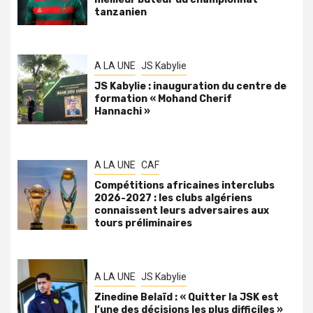
tanzanien
A LA UNE
JS Kabylie
JS Kabylie : inauguration du centre de
formation « Mohand Cherif
Hannachi »
A LA UNE
CAF
Compétitions africaines interclubs
2026-2027 : les clubs algériens
connaissent leurs adversaires aux
tours préliminaires
A LA UNE
JS Kabylie
Zinedine Belaïd : « Quitter la JSK est
l’une des décisions les plus difficiles »