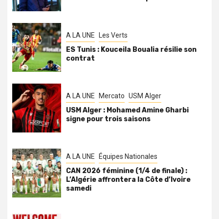
A LA UNE
Les Verts
ES Tunis : Kouceila Boualia résilie son
contrat
A LA UNE
Mercato
USM Alger
USM Alger : Mohamed Amine Gharbi
signe pour trois saisons
A LA UNE
Équipes Nationales
CAN 2026 féminine (1/4 de finale) :
L’Algérie affrontera la Côte d’Ivoire
samedi