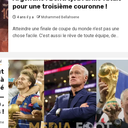
pour une troisième couronne !
4 ans il y a
Mohammed Bellahsene
Atteindre une finale de coupe du monde n’est pas une
chose facile. C’est aussi le rêve de toute équipe, de...
al
ut
 à
mé
,…
 ,
 !
ne