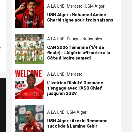
A LA UNE
Mercato
USM Alger
USM Alger : Mohamed Amine
Gharbi signe pour trois saisons
A LA UNE
Équipes Nationales
e
CAN 2026 féminine (1/4 de
finale) : L’Algérie affrontera la
Côte d’Ivoire samedi
A LA UNE
Mercato
L’Ivoirien Diakité Ousmane
s’engage avec l’ASO Chlef
jusqu’en 2029
A LA UNE
USM Alger
USM Alger : Arezki Remmane
succède à Lamine Kebir