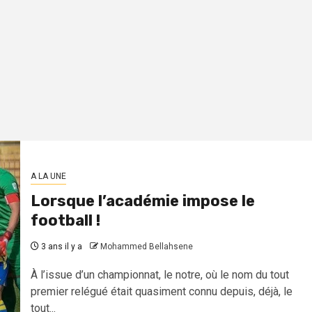
A LA UNE
Lorsque l’académie impose le
football !
3 ans il y a
Mohammed Bellahsene
À l’issue d’un championnat, le notre, où le nom du tout
premier relégué était quasiment connu depuis, déjà, le
tout...