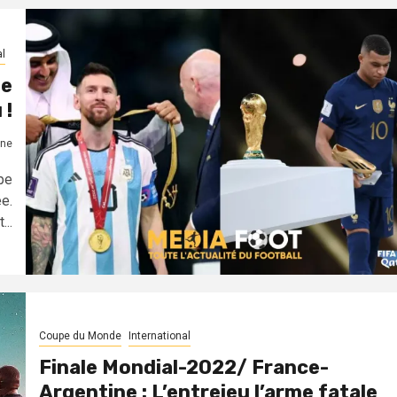
al
le
 !
ne
pe
e.
...
Coupe du Monde
International
Finale Mondial-2022/ France-
Argentine : L’entrejeu l’arme fatale