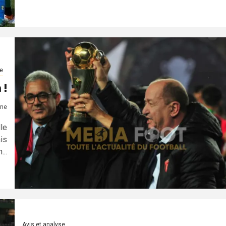
e
 !
ne
le
is
...
Avis et analyse