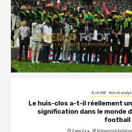
A LA UNE
Avis et analys
Le huis-clos a-t-il réellement u
signification dans le monde 
football
3 ans il y a
Mohammed Bellahse