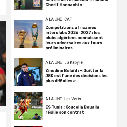
Cherif Hannachi »
A LA UNE
CAF
Compétitions africaines
interclubs 2026-2027 : les
clubs algériens connaissent
leurs adversaires aux tours
préliminaires
A LA UNE
JS Kabylie
Zinedine Belaïd : « Quitter la
JSK est l’une des décisions les
plus difficiles »
A LA UNE
Les Verts
ES Tunis : Kouceila Boualia
résilie son contrat