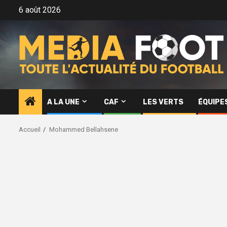
Aller
6 août 2026
au
contenu
A LA UNE
CAF
LES VERTS
ÉQUIPE
Accueil
Mohammed Bellahsene