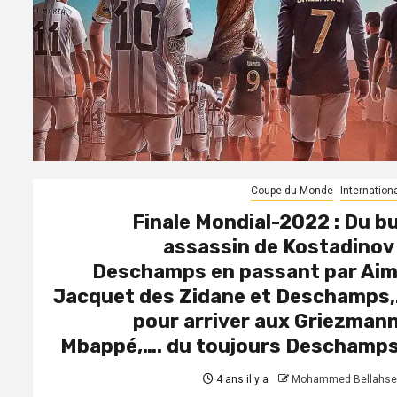
Coupe du Monde
Internation
Finale Mondial-2022 : Du b
assassin de Kostadinov
Deschamps en passant par Ai
Jacquet des Zidane et Deschamps
pour arriver aux Griezmann
Mbappé,…. du toujours Deschamps
4 ans il y a
Mohammed Bellahse