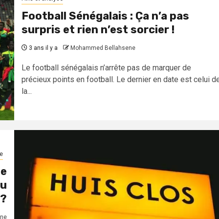
Football Sénégalais : Ça n’a pas
surpris et rien n’est sorcier !
3 ans il y a
Mohammed Bellahsene
Le football sénégalais n’arrête pas de marquer de
précieux points en football. Le dernier en date est celui d
la...
e
ne
du
 ?
ne