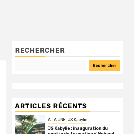
RECHERCHER
Rechercher
ARTICLES RÉCENTS
A LA UNE
JS Kabylie
JS Kabylie : inauguration du
centre de formation « Mohand