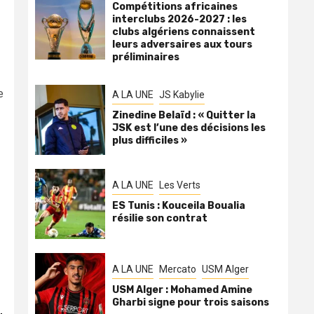
Compétitions africaines
interclubs 2026-2027 : les
clubs algériens connaissent
leurs adversaires aux tours
préliminaires
e
A LA UNE
JS Kabylie
Zinedine Belaïd : « Quitter la
JSK est l’une des décisions les
plus difficiles »
A LA UNE
Les Verts
ES Tunis : Kouceila Boualia
résilie son contrat
A LA UNE
Mercato
USM Alger
USM Alger : Mohamed Amine
Gharbi signe pour trois saisons