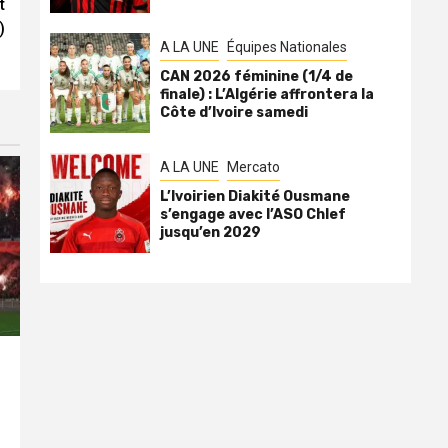
t
)
A LA UNE
Équipes Nationales
CAN 2026 féminine (1/4 de
finale) : L’Algérie affrontera la
Côte d’Ivoire samedi
A LA UNE
Mercato
L’Ivoirien Diakité Ousmane
s’engage avec l’ASO Chlef
jusqu’en 2029