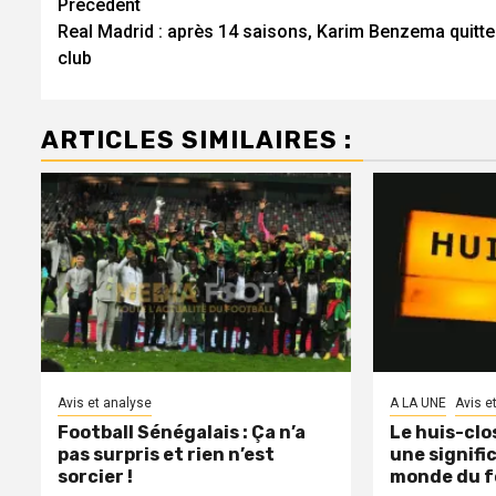
Navigation
Précédent
Real Madrid : après 14 saisons, Karim Benzema quitte
d’article
club
ARTICLES SIMILAIRES :
Avis et analyse
A LA UNE
Avis e
Football Sénégalais : Ça n’a
Le huis-clo
pas surpris et rien n’est
une signifi
sorcier !
monde du fo