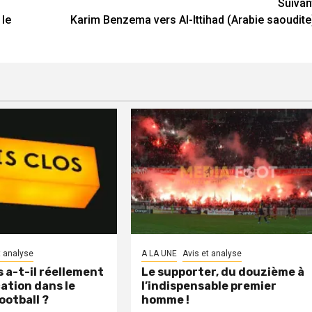
Suivan
 le
Karim Benzema vers Al-Ittihad (Arabie saoudite
t analyse
A LA UNE
Avis et analyse
s a-t-il réellement
Le supporter, du douzième à
cation dans le
l’indispensable premier
otball ?
homme !