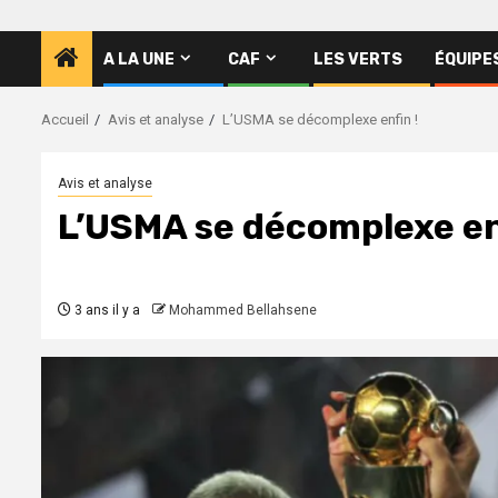
A LA UNE
CAF
LES VERTS
ÉQUIPE
Accueil
Avis et analyse
L’USMA se décomplexe enfin !
Avis et analyse
L’USMA se décomplexe en
3 ans il y a
Mohammed Bellahsene