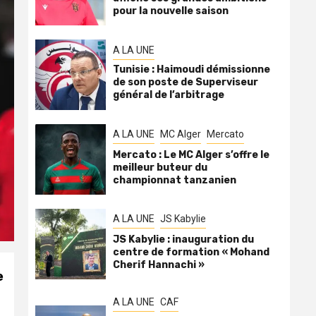
pour la nouvelle saison
A LA UNE
Tunisie : Haimoudi démissionne
de son poste de Superviseur
général de l’arbitrage
A LA UNE
MC Alger
Mercato
Mercato : Le MC Alger s’offre le
meilleur buteur du
championnat tanzanien
A LA UNE
JS Kabylie
JS Kabylie : inauguration du
centre de formation « Mohand
Cherif Hannachi »
e
A LA UNE
CAF