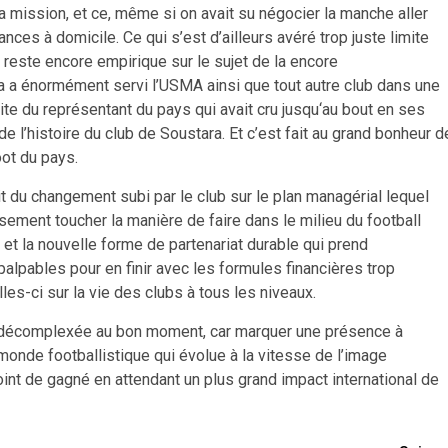
la mission, et ce, même si on avait su négocier la manche aller
ces à domicile. Ce qui s’est d’ailleurs avéré trop juste limite
n reste encore empirique sur le sujet de la encore
Ça a énormément servi l’USMA ainsi que tout autre club dans une
rite du représentant du pays qui avait cru jusqu‘au bout en ses
 de l’histoire du club de Soustara. Et c’est fait au grand bonheur d
oot du pays.
uit du changement subi par le club sur le plan managérial lequel
ement toucher la manière de faire dans le milieu du football
et la nouvelle forme de partenariat durable qui prend
alpables pour en finir avec les formules financières trop
es-ci sur la vie des clubs à tous les niveaux.
in décomplexée au bon moment, car marquer une présence à
 monde footballistique qui évolue à la vitesse de l’image
int de gagné en attendant un plus grand impact international de