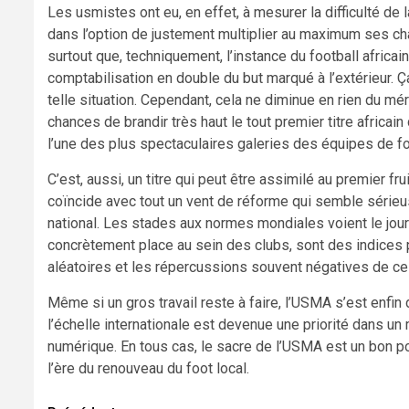
Les usmistes ont eu, en effet, à mesurer la difficulté de 
dans l’option de justement multiplier au maximum ses chan
surtout que, techniquement, l’instance du football africai
comptabilisation en double du but marqué à l’extérieur. 
telle situation. Cependant, cela ne diminue en rien du mé
chances de brandir très haut le tout premier titre africain
l’une des plus spectaculaires galeries des équipes de f
C’est, aussi, un titre qui peut être assimilé au premier fr
coïncide avec tout un vent de réforme qui semble sérieus
national. Les stades aux normes mondiales voient le jour 
concrètement place au sein des clubs, sont des indices p
aléatoires et les répercussions souvent négatives de cell
Même si un gros travail reste à faire, l’USMA s’est enf
l’échelle internationale est devenue une priorité dans un
numérique. En tous cas, le sacre de l’USMA est un bon po
l’ère du renouveau du foot local.