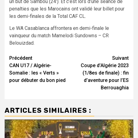
un but de Sambou (24′). Et c’est lors d’une séance de
penalties que les Marocains ont validé leur billet pour
les demi-finales de la Total CAF CL.
Le WA Casablanca affrontera en demi-finale le
vainqueur du match Mamelodi Sundowns – CR
Belouizdad.
Navigation
Précédent
Suivant
CAN U17 / Algérie-
Coupe d’Algérie 2023
d’article
Somalie : les « Verts »
(1/8es de finale) : fin
pour débuter du bon pied
d’aventure pour l’ES
Berrouaghia
ARTICLES SIMILAIRES :