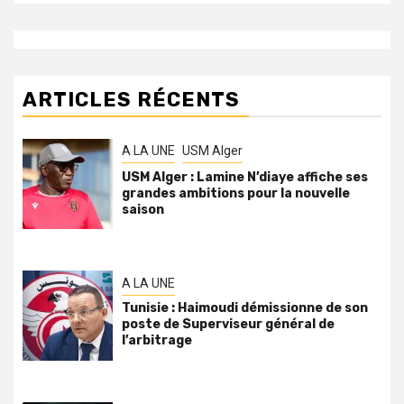
ARTICLES RÉCENTS
A LA UNE
USM Alger
USM Alger : Lamine N’diaye affiche ses
grandes ambitions pour la nouvelle
saison
A LA UNE
Tunisie : Haimoudi démissionne de son
poste de Superviseur général de
l’arbitrage