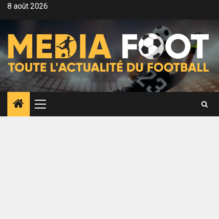
Aller
8 août 2026
au
contenu
Menu
principal