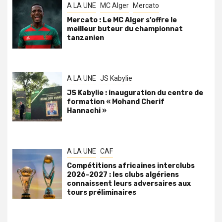
A LA UNE
MC Alger
Mercato
Mercato : Le MC Alger s’offre le
meilleur buteur du championnat
tanzanien
A LA UNE
JS Kabylie
JS Kabylie : inauguration du centre de
formation « Mohand Cherif
Hannachi »
A LA UNE
CAF
Compétitions africaines interclubs
2026-2027 : les clubs algériens
connaissent leurs adversaires aux
tours préliminaires