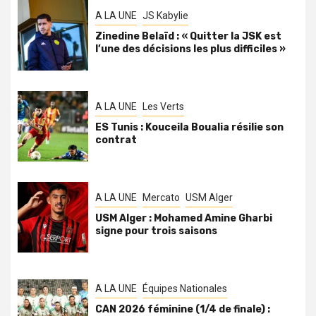
A LA UNE
JS Kabylie
Zinedine Belaïd : « Quitter la JSK est
l’une des décisions les plus difficiles »
A LA UNE
Les Verts
ES Tunis : Kouceila Boualia résilie son
contrat
A LA UNE
Mercato
USM Alger
USM Alger : Mohamed Amine Gharbi
signe pour trois saisons
A LA UNE
Équipes Nationales
CAN 2026 féminine (1/4 de finale) :