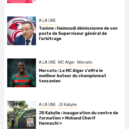
A LA UNE
Tunisie : Haimoudi démissionne de son
poste de Superviseur général de
l’arbitrage
A LA UNE
MC Alger
Mercato
Mercato : Le MC Alger s’offre le
meilleur buteur du championnat
tanzanien
A LA UNE
JS Kabylie
JS Kabylie : inauguration du centre de
formation « Mohand Cherif
Hannachi »