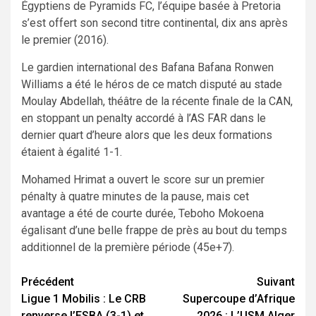
Égyptiens de Pyramids FC, l’équipe basée à Pretoria
s’est offert son second titre continental, dix ans après
le premier (2016).
Le gardien international des Bafana Bafana Ronwen
Williams a été le héros de ce match disputé au stade
Moulay Abdellah, théâtre de la récente finale de la CAN,
en stoppant un penalty accordé à l’AS FAR dans le
dernier quart d’heure alors que les deux formations
étaient à égalité 1-1.
Mohamed Hrimat a ouvert le score sur un premier
pénalty à quatre minutes de la pause, mais cet
avantage a été de courte durée, Teboho Mokoena
égalisant d’une belle frappe de près au bout du temps
additionnel de la première période (45e+7).
Navigation
Précédent
Suivant
Ligue 1 Mobilis : Le CRB
Supercoupe d’Afrique
d’article
renverse l’ESBA (3-1) et
2026 : L’USM Alger