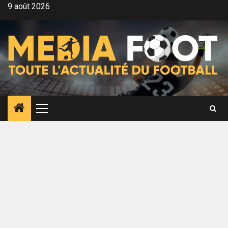
Aller
9 août 2026
au
contenu
Menu
principal