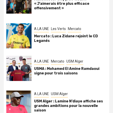
« J’aimerais être plus efficace
offensivement »
A LA UNE
Les Verts
Mercato
Mercato : Luca Zidane rejoint le CD
Leganés
A LA UNE
Mercato
USM Alger
USMA : Mohamed El Amine Ramdaoui
signe pour trois saisons
A LA UNE
USM Alger
USM Alger : Lamine N’diaye affiche ses
grandes ambitions pour la nouvelle
saison