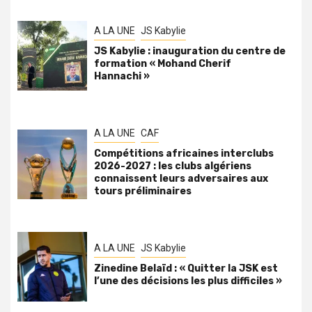
A LA UNE
JS Kabylie
JS Kabylie : inauguration du centre de
formation « Mohand Cherif
Hannachi »
A LA UNE
CAF
Compétitions africaines interclubs
2026-2027 : les clubs algériens
connaissent leurs adversaires aux
tours préliminaires
A LA UNE
JS Kabylie
Zinedine Belaïd : « Quitter la JSK est
l’une des décisions les plus difficiles »