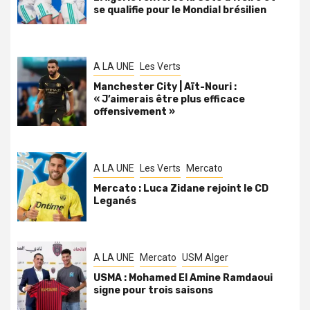
se qualifie pour le Mondial brésilien
A LA UNE
Les Verts
Manchester City | Aït-Nouri :
« J’aimerais être plus efficace
offensivement »
A LA UNE
Les Verts
Mercato
Mercato : Luca Zidane rejoint le CD
Leganés
A LA UNE
Mercato
USM Alger
USMA : Mohamed El Amine Ramdaoui
signe pour trois saisons