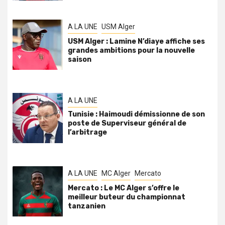
A LA UNE
USM Alger
USM Alger : Lamine N’diaye affiche ses
grandes ambitions pour la nouvelle
saison
A LA UNE
Tunisie : Haimoudi démissionne de son
poste de Superviseur général de
l’arbitrage
A LA UNE
MC Alger
Mercato
Mercato : Le MC Alger s’offre le
meilleur buteur du championnat
tanzanien