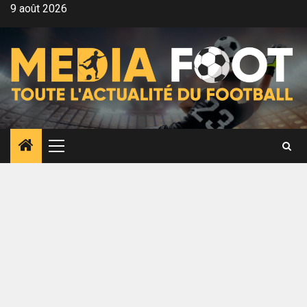
Aller
9 août 2026
au
contenu
Menu
principal