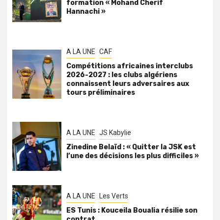
formation « Mohand Cherif
Hannachi »
A LA UNE
CAF
Compétitions africaines interclubs
2026-2027 : les clubs algériens
connaissent leurs adversaires aux
tours préliminaires
A LA UNE
JS Kabylie
Zinedine Belaïd : « Quitter la JSK est
l’une des décisions les plus difficiles »
A LA UNE
Les Verts
ES Tunis : Kouceila Boualia résilie son
contrat