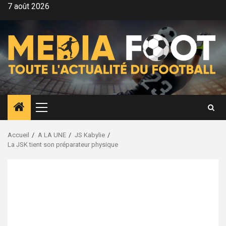
Aller
7 août 2026
au
contenu
Menu
principal
Accueil
A LA UNE
JS Kabylie
La JSK tient son préparateur physique