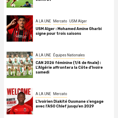
A LA UNE
Mercato
USM Alger
USM Alger : Mohamed Amine Gharbi
signe pour trois saisons
A LA UNE
Équipes Nationales
CAN 2026 féminine (1/4 de finale) :
L’Algérie affrontera la Côte d’Ivoire
samedi
A LA UNE
Mercato
L’Ivoirien Diakité Ousmane s’engage
avec l’ASO Chlef jusqu’en 2029