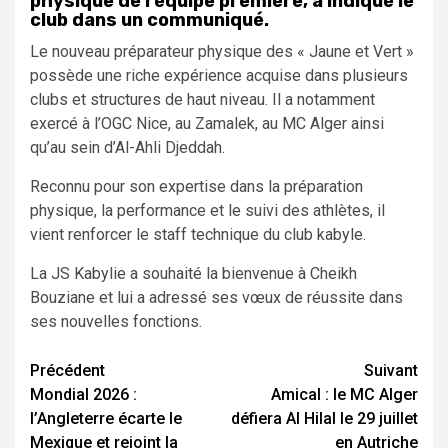
physique de l’équipe première, a indiqué le
club dans un communiqué.
Le nouveau préparateur physique des « Jaune et Vert »
possède une riche expérience acquise dans plusieurs
clubs et structures de haut niveau. Il a notamment
exercé à l’OGC Nice, au Zamalek, au MC Alger ainsi
qu’au sein d’Al-Ahli Djeddah.
Reconnu pour son expertise dans la préparation
physique, la performance et le suivi des athlètes, il
vient renforcer le staff technique du club kabyle.
La JS Kabylie a souhaité la bienvenue à Cheikh
Bouziane et lui a adressé ses vœux de réussite dans
ses nouvelles fonctions.
Navigation
Précédent
Suivant
Mondial 2026 :
Amical : le MC Alger
d’article
l’Angleterre écarte le
défiera Al Hilal le 29 juillet
Mexique et rejoint la
en Autriche