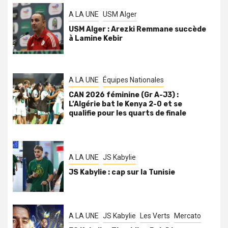
A LA UNE
USM Alger
USM Alger : Arezki Remmane succède
à Lamine Kebir
A LA UNE
Équipes Nationales
CAN 2026 féminine (Gr A-J3) :
L’Algérie bat le Kenya 2-0 et se
qualifie pour les quarts de finale
A LA UNE
JS Kabylie
JS Kabylie : cap sur la Tunisie
A LA UNE
JS Kabylie
Les Verts
Mercato