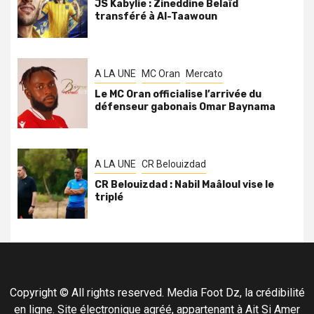
JS Kabylie : Zineddine Belaïd
transféré à Al-Taawoun
A LA UNE
MC Oran
Mercato
Le MC Oran officialise l’arrivée du
défenseur gabonais Omar Baynama
A LA UNE
CR Belouizdad
CR Belouizdad : Nabil Maâloul vise le
triplé
Copyright © All rights reserved. Media Foot Dz, la crédibilité
en ligne. Site électronique agréé, appartenant à Ait Si Amer