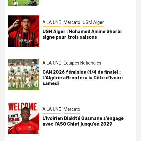
A LA UNE
Mercato
USM Alger
USM Alger : Mohamed Amine Gharbi
signe pour trois saisons
A LA UNE
Équipes Nationales
CAN 2026 féminine (1/4 de finale) :
L’Algérie affrontera la Côte d’Ivoire
samedi
A LA UNE
Mercato
L’Ivoirien Diakité Ousmane s’engage
avec l’ASO Chlef jusqu’en 2029