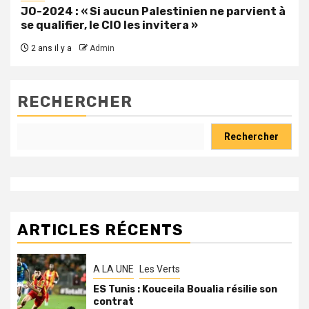
JO-2024 : « Si aucun Palestinien ne parvient à
se qualifier, le CIO les invitera »
2 ans il y a
Admin
RECHERCHER
Rechercher
ARTICLES RÉCENTS
A LA UNE
Les Verts
ES Tunis : Kouceila Boualia résilie son
contrat