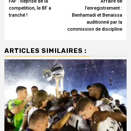
FAF : Reprise de la
Affaire de
d’article
competition, le BF a
l’enregistrement :
tranché !
Benhamadi et Benaissa
auditionné par la
commission de discipline
ARTICLES SIMILAIRES :