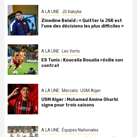
A LA UNE
JS Kabylie
Zinedine Belaïd : « Quitter la JSK est
l’une des décisions les plus difficiles »
A LA UNE
Les Verts
ES Tunis : Kouceila Boualia résilie son
contrat
A LA UNE
Mercato
USM Alger
USM Alger : Mohamed Amine Gharbi
signe pour trois saisons
A LA UNE
Équipes Nationales