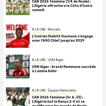
CAN 2026 féminine (1/4 de finale) :
L’Algérie affrontera la Côte d’Ivoire
samedi
A LA UNE
Mercato
L’Ivoirien Diakité Ousmane s’engage
avec l’ASO Chlef jusqu’en 2029
A LA UNE
USM Alger
USM Alger : Arezki Remmane succède
à Lamine Kebir
A LA UNE
Équipes Nationales
CAN 2026 féminine (Gr A-J3) :
L’Algérie bat le Kenya 2-0 et se
qualifie pour les quarts de finale