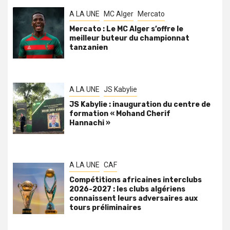
A LA UNE
MC Alger
Mercato
Mercato : Le MC Alger s’offre le
meilleur buteur du championnat
tanzanien
A LA UNE
JS Kabylie
JS Kabylie : inauguration du centre de
formation « Mohand Cherif
Hannachi »
A LA UNE
CAF
Compétitions africaines interclubs
2026-2027 : les clubs algériens
connaissent leurs adversaires aux
tours préliminaires