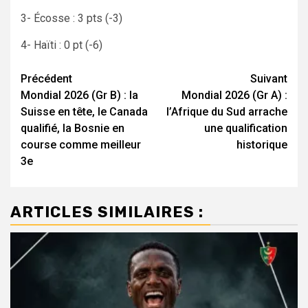
3- Écosse : 3 pts (-3)
4- Haïti : 0 pt (-6)
Navigation
Précédent
Suivant
Mondial 2026 (Gr B) : la
Mondial 2026 (Gr A) :
d’article
Suisse en tête, le Canada
l’Afrique du Sud arrache
qualifié, la Bosnie en
une qualification
course comme meilleur
historique
3e
ARTICLES SIMILAIRES :