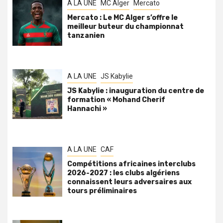
A LA UNE
MC Alger
Mercato
Mercato : Le MC Alger s’offre le
meilleur buteur du championnat
tanzanien
A LA UNE
JS Kabylie
JS Kabylie : inauguration du centre de
formation « Mohand Cherif
Hannachi »
A LA UNE
CAF
Compétitions africaines interclubs
2026-2027 : les clubs algériens
connaissent leurs adversaires aux
tours préliminaires