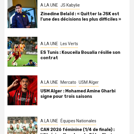
A LA UNE
JS Kabylie
Zinedine Belaïd : « Quitter la JSK est
l’une des décisions les plus difficiles »
A LA UNE
Les Verts
ES Tunis : Kouceila Boualia résilie son
contrat
A LA UNE
Mercato
USM Alger
USM Alger : Mohamed Amine Gharbi
signe pour trois saisons
A LA UNE
Équipes Nationales
CAN 2026 féminine (1/4 de finale) :