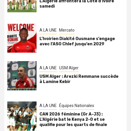
L’Algérie affrontera la Côte d’Ivoire
samedi
A LA UNE
Mercato
L’Ivoirien Diakité Ousmane s’engage
avec l’ASO Chlef jusqu’en 2029
A LA UNE
USM Alger
USM Alger : Arezki Remmane succède
à Lamine Kebir
A LA UNE
Équipes Nationales
CAN 2026 féminine (Gr A-J3) :
L’Algérie bat le Kenya 2-0 et se
qualifie pour les quarts de finale