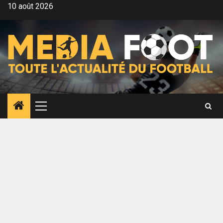
Aller
10 août 2026
au
contenu
Menu
principal