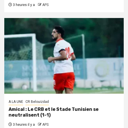
3 heures il y a
APS
A LA UNE
CR Belouizdad
Amical : Le CRB et le Stade Tunisien se
neutralisent (1-1)
3 heures il y a
APS