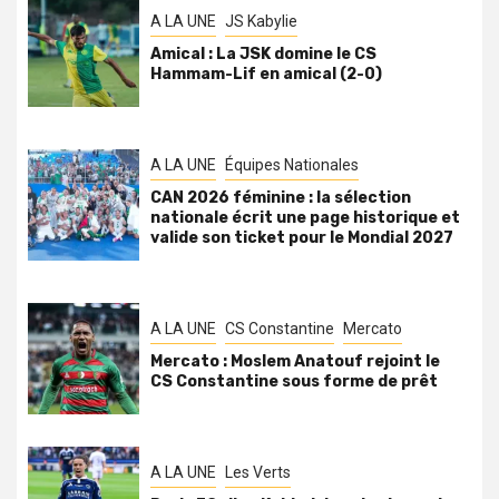
A LA UNE
JS Kabylie
Amical : La JSK domine le CS
Hammam-Lif en amical (2-0)
A LA UNE
Équipes Nationales
CAN 2026 féminine : la sélection
nationale écrit une page historique et
valide son ticket pour le Mondial 2027
A LA UNE
CS Constantine
Mercato
Mercato : Moslem Anatouf rejoint le
CS Constantine sous forme de prêt
A LA UNE
Les Verts