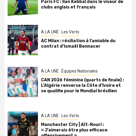
Paris FC : Ilan Kebbal dans le viseur de
clubs anglais et français
A LA UNE
Les Verts
AC Milan : résiliation à l’amiable du
contrat d’Ismaël Bennacer
A LA UNE
Équipes Nationales
CAN 2026 féminine (quarts de finale) :
L’Algérie renverse la Côte d’Ivoire et
se qualifie pour le Mondial brésilien
A LA UNE
Les Verts
Manchester City | Aït-Nouri :
« J’aimerais être plus efficace
offensivement »