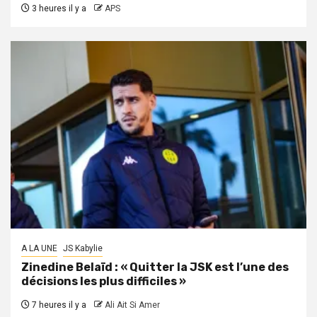
3 heures il y a
APS
A LA UNE
JS Kabylie
Zinedine Belaïd : « Quitter la JSK est l’une des
décisions les plus difficiles »
7 heures il y a
Ali Ait Si Amer