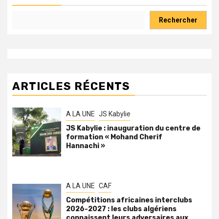
Rechercher
ARTICLES RÉCENTS
A LA UNE
JS Kabylie
JS Kabylie : inauguration du centre de
formation « Mohand Cherif
Hannachi »
A LA UNE
CAF
Compétitions africaines interclubs
2026-2027 : les clubs algériens
connaissent leurs adversaires aux