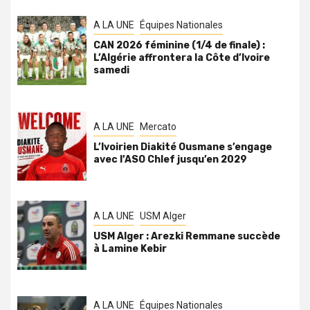
A LA UNE
Équipes Nationales
CAN 2026 féminine (1/4 de finale) :
L’Algérie affrontera la Côte d’Ivoire
samedi
A LA UNE
Mercato
L’Ivoirien Diakité Ousmane s’engage
avec l’ASO Chlef jusqu’en 2029
A LA UNE
USM Alger
USM Alger : Arezki Remmane succède
à Lamine Kebir
A LA UNE
Équipes Nationales