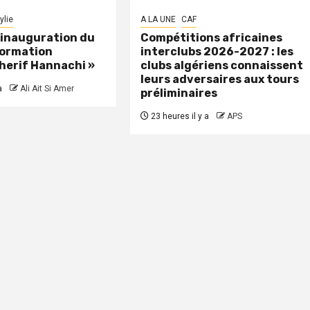
ylie
A LA UNE
CAF
: inauguration du
Compétitions africaines
formation
interclubs 2026-2027 : les
herif Hannachi »
clubs algériens connaissent
leurs adversaires aux tours
a
Ali Ait Si Amer
préliminaires
23 heures il y a
APS