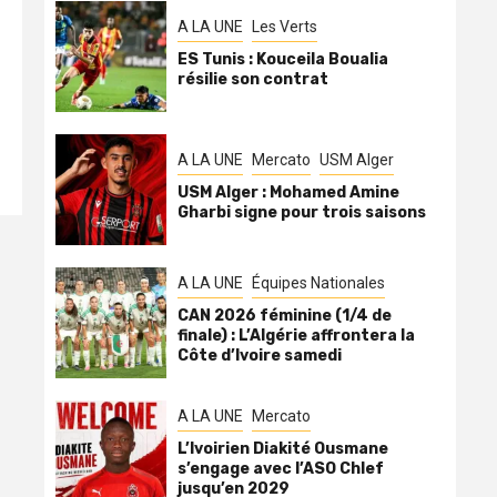
A LA UNE
Les Verts
ES Tunis : Kouceila Boualia
résilie son contrat
A LA UNE
Mercato
USM Alger
USM Alger : Mohamed Amine
Gharbi signe pour trois saisons
A LA UNE
Équipes Nationales
CAN 2026 féminine (1/4 de
finale) : L’Algérie affrontera la
Côte d’Ivoire samedi
A LA UNE
Mercato
L’Ivoirien Diakité Ousmane
s’engage avec l’ASO Chlef
jusqu’en 2029