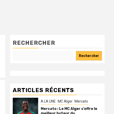
RECHERCHER
Rechercher
ARTICLES RÉCENTS
A LA UNE
MC Alger
Mercato
Mercato : Le MC Alger s’offre le
meilleur buteur du