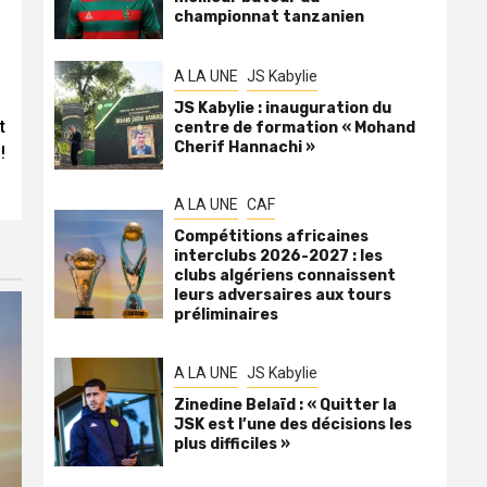
championnat tanzanien
A LA UNE
JS Kabylie
JS Kabylie : inauguration du
t
centre de formation « Mohand
Cherif Hannachi »
!
A LA UNE
CAF
Compétitions africaines
interclubs 2026-2027 : les
clubs algériens connaissent
leurs adversaires aux tours
préliminaires
A LA UNE
JS Kabylie
Zinedine Belaïd : « Quitter la
JSK est l’une des décisions les
plus difficiles »