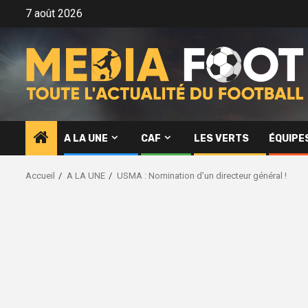
Aller
7 août 2026
au
contenu
A LA UNE
CAF
LES VERTS
ÉQUIPE
Accueil
A LA UNE
USMA : Nomination d’un directeur général !