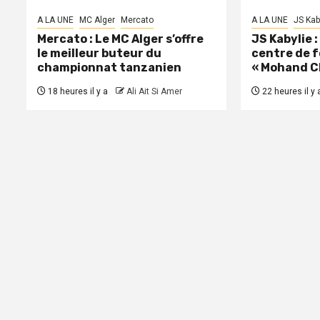
A LA UNE
MC Alger
Mercato
A LA UNE
JS Kab
Mercato : Le MC Alger s’offre
JS Kabylie 
le meilleur buteur du
centre de 
championnat tanzanien
« Mohand C
18 heures il y a
Ali Ait Si Amer
22 heures il y 