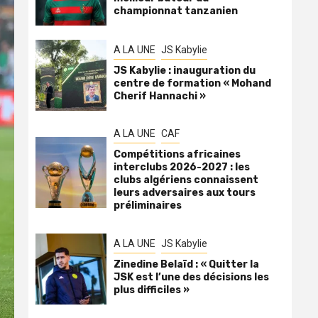
championnat tanzanien
A LA UNE
JS Kabylie
JS Kabylie : inauguration du
centre de formation « Mohand
Cherif Hannachi »
A LA UNE
CAF
Compétitions africaines
interclubs 2026-2027 : les
clubs algériens connaissent
leurs adversaires aux tours
préliminaires
A LA UNE
JS Kabylie
Zinedine Belaïd : « Quitter la
JSK est l’une des décisions les
plus difficiles »