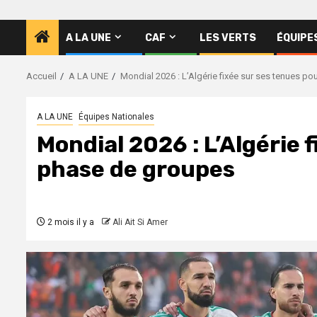
A LA UNE
CAF
LES VERTS
ÉQUIPE
Accueil
A LA UNE
Mondial 2026 : L’Algérie fixée sur ses tenues p
A LA UNE
Équipes Nationales
Mondial 2026 : L’Algérie 
phase de groupes
2 mois il y a
Ali Ait Si Amer