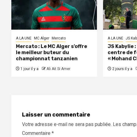
A LA UNE
MC Alger
Mercato
A LA UNE
JS Kab
Mercato : Le MC Alger s’offre
JS Kabylie 
le meilleur buteur du
centre de 
championnat tanzanien
« Mohand C
1 jour il y a
Ali Ait Si Amer
2 jours il y a
Laisser un commentaire
Votre adresse e-mail ne sera pas publiée.
Les champs
Commentaire
*