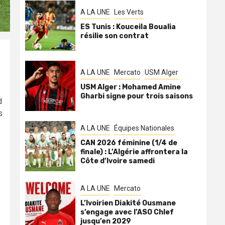
A LA UNE
Les Verts
ES Tunis : Kouceila Boualia
résilie son contrat
A LA UNE
Mercato
USM Alger
USM Alger : Mohamed Amine
Gharbi signe pour trois saisons
d
s
A LA UNE
Équipes Nationales
CAN 2026 féminine (1/4 de
finale) : L’Algérie affrontera la
Côte d’Ivoire samedi
A LA UNE
Mercato
L’Ivoirien Diakité Ousmane
s’engage avec l’ASO Chlef
jusqu’en 2029