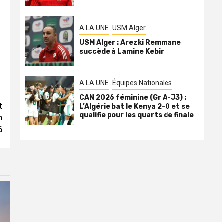
a
A LA UNE
USM Alger
USM Alger : Arezki Remmane
succède à Lamine Kebir
A LA UNE
Équipes Nationales
CAN 2026 féminine (Gr A-J3) :
t
L’Algérie bat le Kenya 2-0 et se
qualifie pour les quarts de finale
n
6