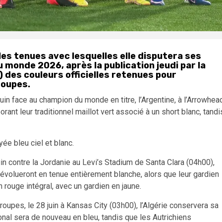
les tenues avec lesquelles elle disputera ses
 monde 2026, après la publication jeudi par la
) des couleurs officielles retenues pour
roupes.
in face au champion du monde en titre, l’Argentine, à l’Arrowhea
ant leur traditionnel maillot vert associé à un short blanc, tandi
yée bleu ciel et blanc.
uin contre la Jordanie au Levi’s Stadium de Santa Clara (04h00),
évolueront en tenue entièrement blanche, alors que leur gardien
 rouge intégral, avec un gardien en jaune.
roupes, le 28 juin à Kansas City (03h00), l’Algérie conservera sa
onal sera de nouveau en bleu, tandis que les Autrichiens