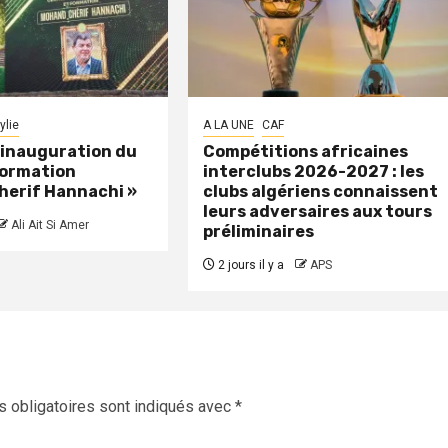
ylie
A LA UNE
CAF
: inauguration du
Compétitions africaines
formation
interclubs 2026-2027 : les
herif Hannachi »
clubs algériens connaissent
leurs adversaires aux tours
Ali Ait Si Amer
préliminaires
2 jours il y a
APS
 obligatoires sont indiqués avec
*