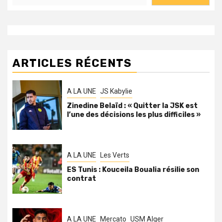
ARTICLES RÉCENTS
A LA UNE
JS Kabylie
Zinedine Belaïd : « Quitter la JSK est
l’une des décisions les plus difficiles »
A LA UNE
Les Verts
ES Tunis : Kouceila Boualia résilie son
contrat
A LA UNE
Mercato
USM Alger