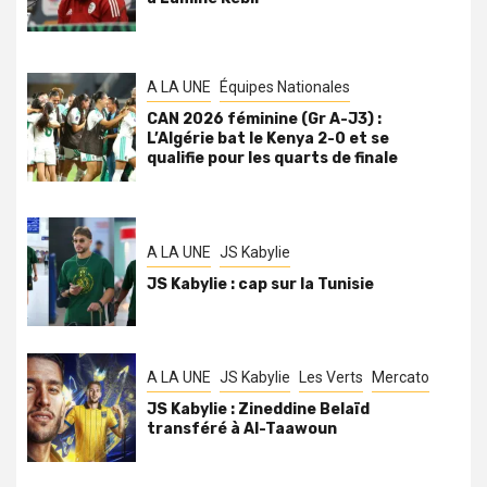
A LA UNE
Équipes Nationales
CAN 2026 féminine (Gr A-J3) :
L’Algérie bat le Kenya 2-0 et se
qualifie pour les quarts de finale
A LA UNE
JS Kabylie
JS Kabylie : cap sur la Tunisie
A LA UNE
JS Kabylie
Les Verts
Mercato
JS Kabylie : Zineddine Belaïd
transféré à Al-Taawoun