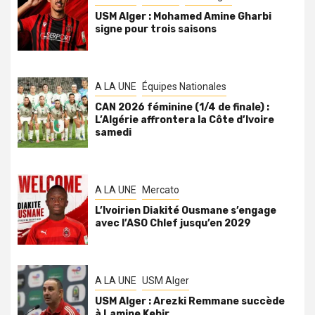
USM Alger : Mohamed Amine Gharbi
signe pour trois saisons
A LA UNE
Équipes Nationales
CAN 2026 féminine (1/4 de finale) :
L’Algérie affrontera la Côte d’Ivoire
samedi
A LA UNE
Mercato
L’Ivoirien Diakité Ousmane s’engage
avec l’ASO Chlef jusqu’en 2029
A LA UNE
USM Alger
USM Alger : Arezki Remmane succède
à Lamine Kebir