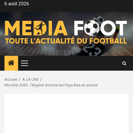
Aller
6 août 2026
au
contenu
Menu
principal
Accueil
A LA UNE
Mondial 2026 : l’Algérie domine les Pays-Bas en amical