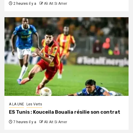
2 heures il y a
Ali Ait Si Amer
A LA UNE
Les Verts
ES Tunis : Kouceila Boualia résilie son contrat
7 heures il y a
Ali Ait Si Amer