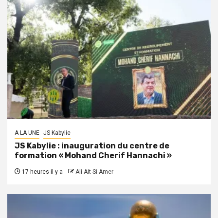
A LA UNE
JS Kabylie
JS Kabylie : inauguration du centre de
formation « Mohand Cherif Hannachi »
17 heures il y a
Ali Ait Si Amer