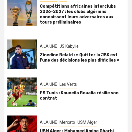
Compétitions africaines interclubs
2026-2027 : les clubs algériens
connaissent leurs adversaires aux
tours préliminaires
A LA UNE
JS Kabylie
Zinedine Belaïd : « Quitter la JSK est
l’une des décisions les plus difficiles »
A LA UNE
Les Verts
ES Tunis : Kouceila Boualia résilie son
contrat
A LA UNE
Mercato
USM Alger
USM Alger : Mohamed Amine Gharbi