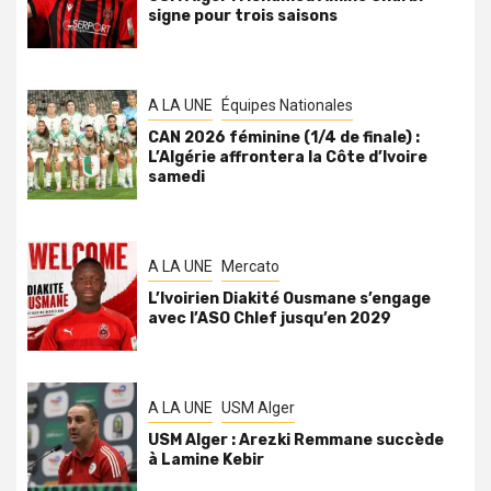
signe pour trois saisons
A LA UNE
Équipes Nationales
CAN 2026 féminine (1/4 de finale) :
L’Algérie affrontera la Côte d’Ivoire
samedi
A LA UNE
Mercato
L’Ivoirien Diakité Ousmane s’engage
avec l’ASO Chlef jusqu’en 2029
A LA UNE
USM Alger
USM Alger : Arezki Remmane succède
à Lamine Kebir