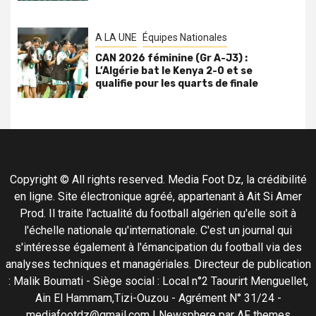
A LA UNE
Équipes Nationales
CAN 2026 féminine (Gr A-J3) :
L’Algérie bat le Kenya 2-0 et se
qualifie pour les quarts de finale
Copyright © All rights reserved. Media Foot Dz, la crédibilité
en ligne. Site électronique agréé, appartenant à Ait Si Amer
Prod. Il traite l'actualité du football algérien qu'elle soit à
l'échelle nationale qu'internationale. C'est un journal qui
s'intéresse également à l'émancipation du football via des
analyses techniques et managériales. Directeur de publication
: Malik Boumati - Siège social : Local n°2 Taourirt Menguellet,
Ain El Hammam,Tizi-Ouzou - Agrément N° 31/24 -
mediafootdz@gmail.com
|
Newsphere
par AF themes