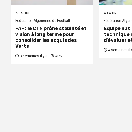
A LA UNE
A LA UNE
Fédération Algérienne de Football
Fédération Algéri
FAF : le CTN prône stabilité et
Équipe nati
vision à long terme pour
technique 
consolider les acquis des
d’évaluer e
Verts
4 semaines il 
3 semaines il y a
APS