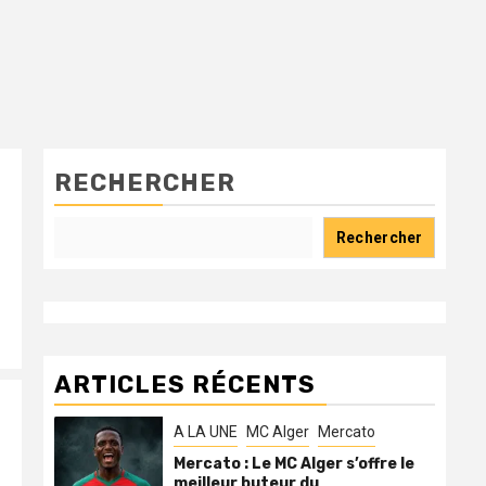
RECHERCHER
Rechercher
ARTICLES RÉCENTS
A LA UNE
MC Alger
Mercato
Mercato : Le MC Alger s’offre le
meilleur buteur du