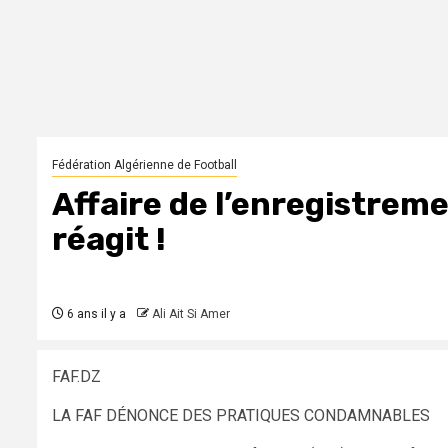
Fédération Algérienne de Football
Affaire de l’enregistrem
réagit !
6 ans il y a
Ali Ait Si Amer
FAF.DZ
LA FAF DÉNONCE DES PRATIQUES CONDAMNABLES