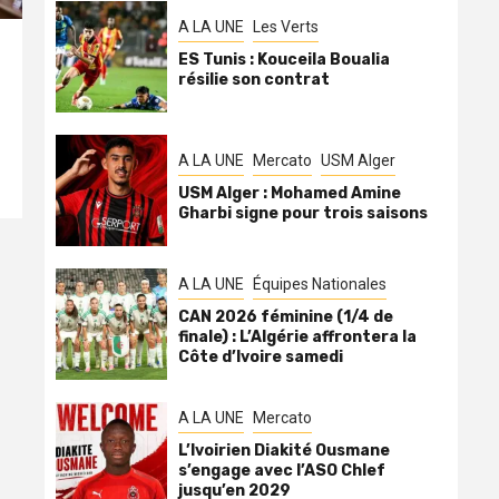
A LA UNE
Les Verts
ES Tunis : Kouceila Boualia
résilie son contrat
A LA UNE
Mercato
USM Alger
USM Alger : Mohamed Amine
Gharbi signe pour trois saisons
A LA UNE
Équipes Nationales
CAN 2026 féminine (1/4 de
finale) : L’Algérie affrontera la
Côte d’Ivoire samedi
A LA UNE
Mercato
L’Ivoirien Diakité Ousmane
s’engage avec l’ASO Chlef
jusqu’en 2029