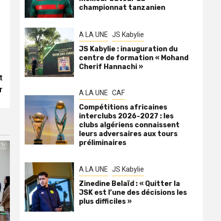
championnat tanzanien
A LA UNE
JS Kabylie
JS Kabylie : inauguration du
centre de formation « Mohand
Cherif Hannachi »
t
r
A LA UNE
CAF
Compétitions africaines
interclubs 2026-2027 : les
clubs algériens connaissent
leurs adversaires aux tours
préliminaires
A LA UNE
JS Kabylie
Zinedine Belaïd : « Quitter la
JSK est l’une des décisions les
plus difficiles »