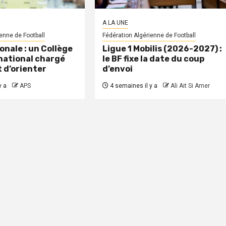
A LA UNE
enne de Football
Fédération Algérienne de Football
onale : un Collège
Ligue 1 Mobilis (2026-2027) :
national chargé
le BF fixe la date du coup
t d’orienter
d’envoi
y a
APS
4 semaines il y a
Ali Ait Si Amer