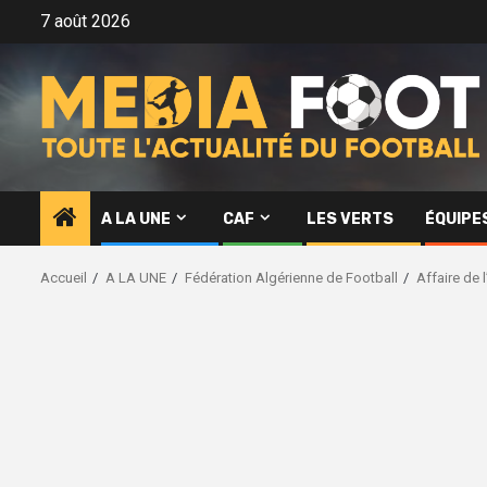
Aller
7 août 2026
au
contenu
A LA UNE
CAF
LES VERTS
ÉQUIPE
Accueil
A LA UNE
Fédération Algérienne de Football
Affaire de 