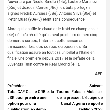
l’ouverture par Nicolo Barella (14e), Lautaro Martinez
(65e) et Joaquin Correa (78e), les buts portugais
signés Fredrik Aursnes (38e), Antonio Silva (86e) et
Petar Musa (90e+5) étant sans conséquence.
Alors qu’il souffle le chaud et le froid en championnat
(4e) où il n’a récolté qu’un seul point lors de ses cinq
dernières sorties, l’Inter sait cette saison se
transcender lors des soirées européennes. Sa
qualification assure en tout cas un billet à l’Italie en
finale, une première depuis 2017 et la défaite de la
Juventus Turin contre le Real Madrid (4-1).
AFP
Navigation
Précédent
Suivant
Total CAF CL : le CRB et la
Tournoi Futsal « Mobilis »
d’article
JSK pour prendre une
de la presse : L’équipe de
option pour une
Canal Algérie remporte
qualification en demi-
l’édition 2023