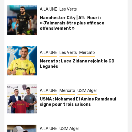
A LA UNE
Les Verts
Manchester City | Aït-Nouri :
« J’aimerais être plus efficace
offensivement »
A LA UNE
Les Verts
Mercato
Mercato : Luca Zidane rejoint le CD
Leganés
A LA UNE
Mercato
USM Alger
USMA : Mohamed El Amine Ramdaoui
signe pour trois saisons
A LA UNE
USM Alger