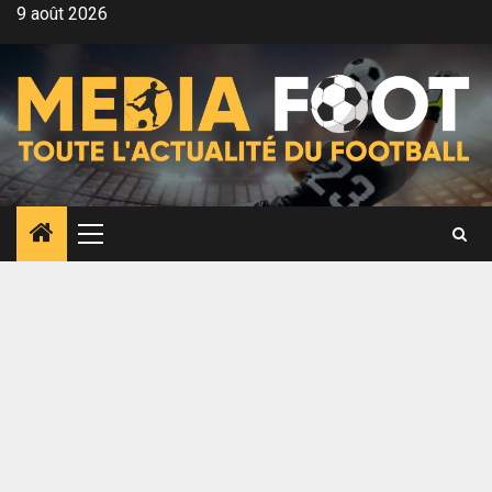
Aller
9 août 2026
au
contenu
Menu
principal