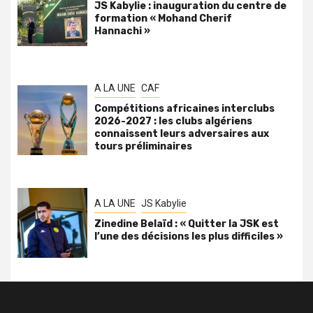
JS Kabylie : inauguration du centre de
formation « Mohand Cherif
Hannachi »
A LA UNE
CAF
Compétitions africaines interclubs
2026-2027 : les clubs algériens
connaissent leurs adversaires aux
tours préliminaires
A LA UNE
JS Kabylie
Zinedine Belaïd : « Quitter la JSK est
l’une des décisions les plus difficiles »