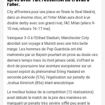
après avoir fait l’essentiel du travail à
l’aller.
City affrontera pour une place en finale le Real Madrid,
dans un énorme choc, et l’Inter Milan aura droit à un
double derby avec son grand rival, l’AC Milan (allers 9-
10 mai, retours 16-17 mai).
Vainqueur 3-0 à l’Etihad Stadium, Manchester Coty
abordait son voyage à Munich avec une très belle
marge. Les hommes de Pep Guardiola ont été
malmenés par un Bayern pourtant en proie au doute ces
derniers temps mais ils n’ont jamais cédé, s’offrant le
droit de poursuivre leur aventure européenne sur un
nouvel exploit du phénoménal Erling Haaland en
seconde période (57e), l’égalisation sur penalty de
Joshua Kimmich (83e) étant anecdotique.
Le meilleur buteur de la compétition (12 réalisations)
avait débuté le match de la pire des manières en
manquant un penalty très sévère sifflé peu avant la