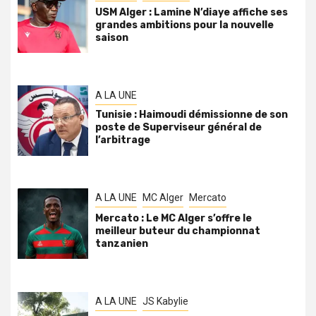
USM Alger : Lamine N’diaye affiche ses
grandes ambitions pour la nouvelle
saison
A LA UNE
Tunisie : Haimoudi démissionne de son
poste de Superviseur général de
l’arbitrage
A LA UNE
MC Alger
Mercato
Mercato : Le MC Alger s’offre le
meilleur buteur du championnat
tanzanien
A LA UNE
JS Kabylie