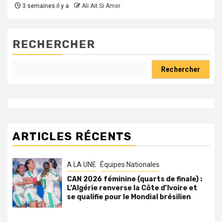
3 semaines il y a
Ali Ait Si Amer
RECHERCHER
Rechercher
ARTICLES RÉCENTS
A LA UNE
Équipes Nationales
CAN 2026 féminine (quarts de finale) :
L’Algérie renverse la Côte d’Ivoire et
se qualifie pour le Mondial brésilien