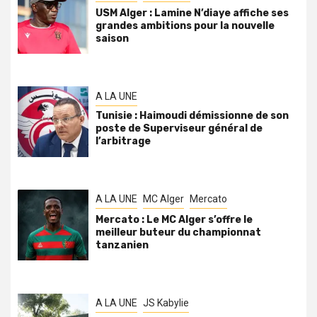
USM Alger : Lamine N’diaye affiche ses
grandes ambitions pour la nouvelle
saison
A LA UNE
Tunisie : Haimoudi démissionne de son
poste de Superviseur général de
l’arbitrage
A LA UNE
MC Alger
Mercato
Mercato : Le MC Alger s’offre le
meilleur buteur du championnat
tanzanien
A LA UNE
JS Kabylie