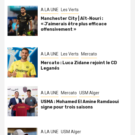
A LA UNE
Les Verts
Manchester City | Aït-Nouri :
« J’aimerais être plus efficace
offensivement »
A LA UNE
Les Verts
Mercato
Mercato : Luca Zidane rejoint le CD
Leganés
A LA UNE
Mercato
USM Alger
USMA : Mohamed El Amine Ramdaoui
signe pour trois saisons
A LA UNE
USM Alger