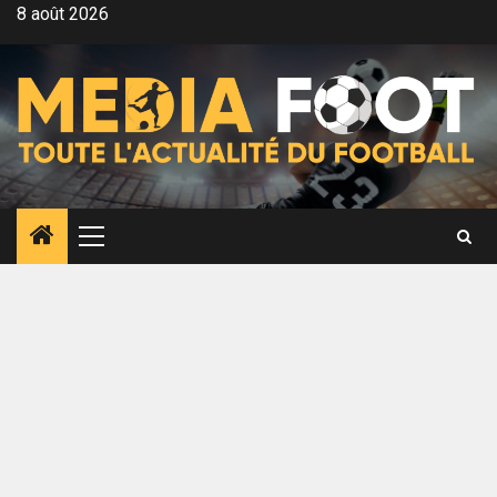
Aller
8 août 2026
au
contenu
Menu
principal