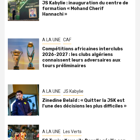
JS Kabylie : inauguration du centre de
formation « Mohand Cherif
Hannachi »
A LA UNE
CAF
Compétitions africaines interclubs
2026-2027 : les clubs algériens
connaissent leurs adversaires aux
tours préliminaires
A LA UNE
JS Kabylie
Zinedine Belaïd : « Quitter la JSK est
l’une des décisions les plus difficiles »
A LA UNE
Les Verts