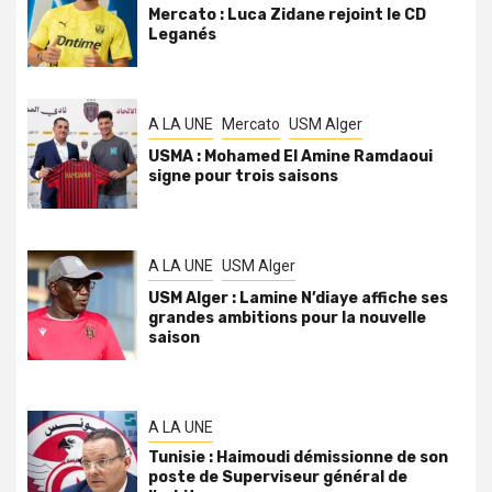
Mercato : Luca Zidane rejoint le CD
Leganés
A LA UNE
Mercato
USM Alger
USMA : Mohamed El Amine Ramdaoui
signe pour trois saisons
A LA UNE
USM Alger
USM Alger : Lamine N’diaye affiche ses
grandes ambitions pour la nouvelle
saison
A LA UNE
Tunisie : Haimoudi démissionne de son
poste de Superviseur général de