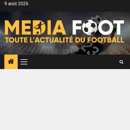
Aller
9 août 2026
au
contenu
Menu
principal