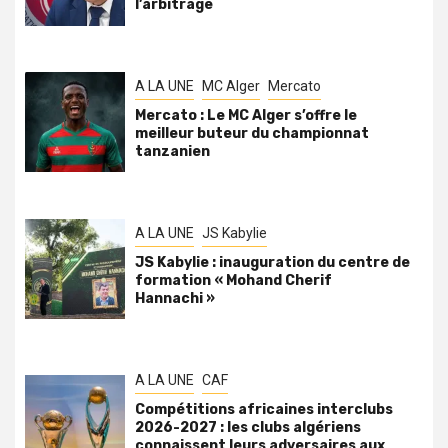
l’arbitrage
A LA UNE
MC Alger
Mercato
Mercato : Le MC Alger s’offre le
meilleur buteur du championnat
tanzanien
A LA UNE
JS Kabylie
JS Kabylie : inauguration du centre de
formation « Mohand Cherif
Hannachi »
A LA UNE
CAF
Compétitions africaines interclubs
2026-2027 : les clubs algériens
connaissent leurs adversaires aux