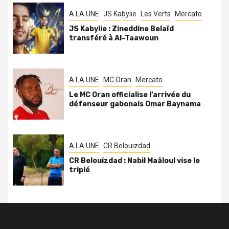
A LA UNE
JS Kabylie
Les Verts
Mercato
JS Kabylie : Zineddine Belaïd
transféré à Al-Taawoun
A LA UNE
MC Oran
Mercato
Le MC Oran officialise l’arrivée du
défenseur gabonais Omar Baynama
A LA UNE
CR Belouizdad
CR Belouizdad : Nabil Maâloul vise le
triplé