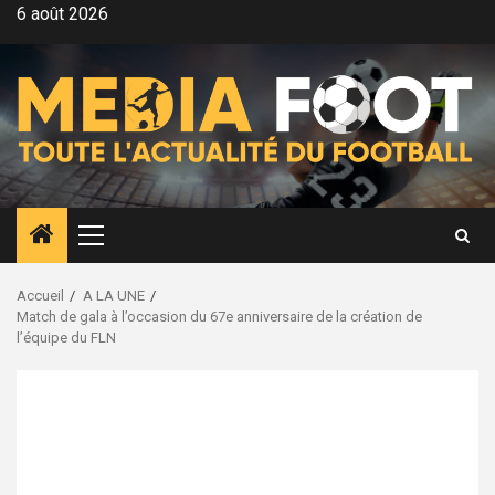
Aller
6 août 2026
au
contenu
Menu
principal
Accueil
A LA UNE
Match de gala à l’occasion du 67e anniversaire de la création de
l’équipe du FLN