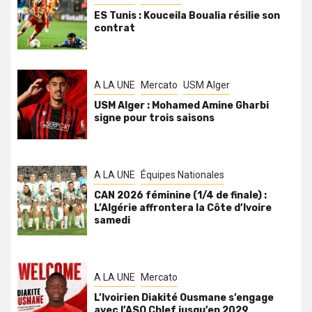
ES Tunis : Kouceila Boualia résilie son
contrat
A LA UNE
Mercato
USM Alger
USM Alger : Mohamed Amine Gharbi
signe pour trois saisons
A LA UNE
Équipes Nationales
CAN 2026 féminine (1/4 de finale) :
L’Algérie affrontera la Côte d’Ivoire
samedi
A LA UNE
Mercato
L’Ivoirien Diakité Ousmane s’engage
avec l’ASO Chlef jusqu’en 2029