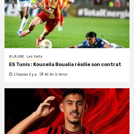
A LA UNE
Les Verts
ES Tunis : Kouceila Boualia résilie son contrat
2 heures il y a
Ali Ait Si Amer