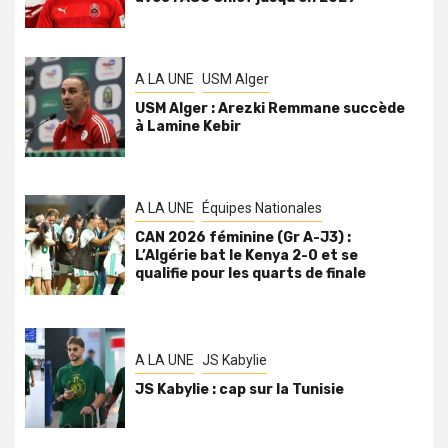
A LA UNE
USM Alger
USM Alger : Arezki Remmane succède
à Lamine Kebir
A LA UNE
Équipes Nationales
CAN 2026 féminine (Gr A-J3) :
L’Algérie bat le Kenya 2-0 et se
qualifie pour les quarts de finale
A LA UNE
JS Kabylie
JS Kabylie : cap sur la Tunisie