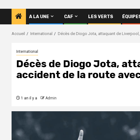
A LA UNE
CAF
LES VERTS
ÉQUIPE
Accueil
International
Décès de Diogo Jota, attaquant de Liverpool, 
International
Décès de Diogo Jota, att
accident de la route avec
1 an il y a
Admin