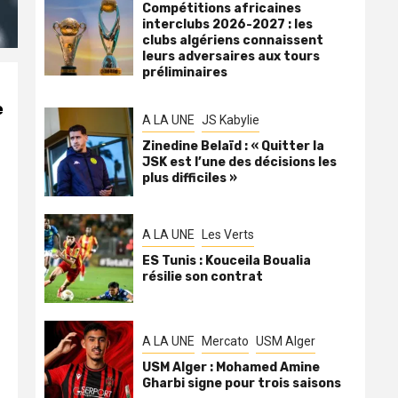
Compétitions africaines
interclubs 2026-2027 : les
clubs algériens connaissent
leurs adversaires aux tours
préliminaires
e
A LA UNE
JS Kabylie
Zinedine Belaïd : « Quitter la
JSK est l’une des décisions les
plus difficiles »
A LA UNE
Les Verts
ES Tunis : Kouceila Boualia
résilie son contrat
A LA UNE
Mercato
USM Alger
USM Alger : Mohamed Amine
Gharbi signe pour trois saisons