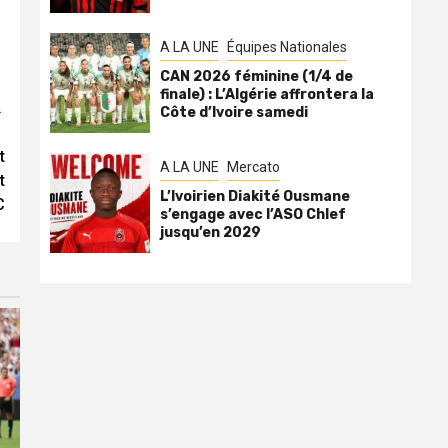
A LA UNE
Équipes Nationales
CAN 2026 féminine (1/4 de
finale) : L’Algérie affrontera la
.
Côte d’Ivoire samedi
t
A LA UNE
Mercato
t
L’Ivoirien Diakité Ousmane
C
s’engage avec l’ASO Chlef
jusqu’en 2029