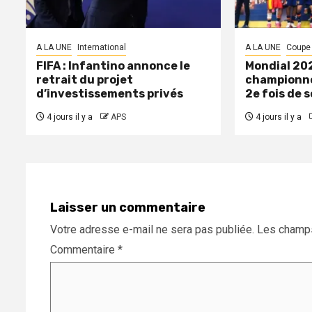
A LA UNE
International
A LA UNE
Coupe
FIFA : Infantino annonce le
Mondial 202
retrait du projet
championne
d’investissements privés
2e fois de s
4 jours il y a
APS
4 jours il y a
Laisser un commentaire
Votre adresse e-mail ne sera pas publiée.
Les champs
Commentaire
*