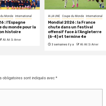
 du Monde
International
A LA UNE
Coupe du Monde
International
6 : l’Espagne
Mondial 2026 : la France
 du monde pour la
chute dans un festival
on histoire
offensif face à l’Angleterre
(6-4) et termine 4e
Ali Ait Si Amer
3 semaines il y a
Ali Ait Si Amer
 obligatoires sont indiqués avec
*