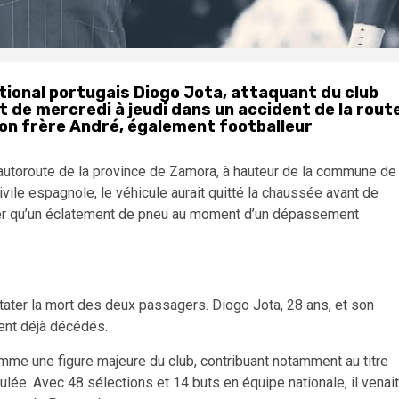
ational portugais Diogo Jota, attaquant du club
it de mercredi à jeudi dans un accident de la rout
Son frère André, également footballeur
 autoroute de la province de Zamora, à hauteur de la commune de
ivile espagnole, le véhicule aurait quitté la chaussée avant de
ser qu’un éclatement de pneu au moment d’un dépassement
nstater la mort des deux passagers. Diogo Jota, 28 ans, et son
ient déjà décédés.
mme une figure majeure du club, contribuant notamment au titre
lée. Avec 48 sélections et 14 buts en équipe nationale, il venait