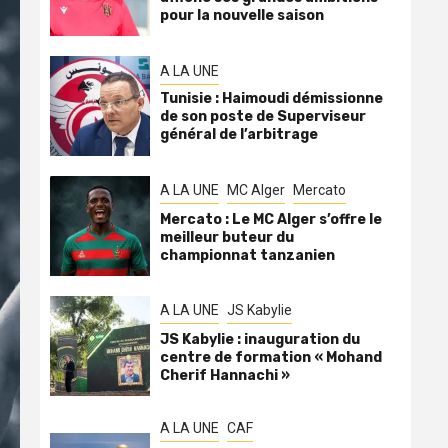
pour la nouvelle saison
A LA UNE
Tunisie : Haimoudi démissionne
de son poste de Superviseur
général de l’arbitrage
A LA UNE
MC Alger
Mercato
Mercato : Le MC Alger s’offre le
meilleur buteur du
championnat tanzanien
A LA UNE
JS Kabylie
JS Kabylie : inauguration du
centre de formation « Mohand
Cherif Hannachi »
A LA UNE
CAF