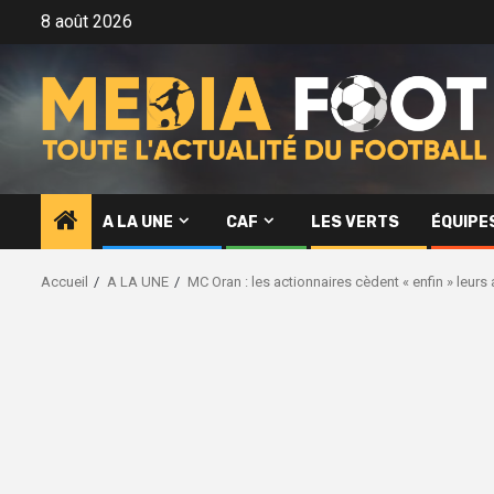
Aller
8 août 2026
au
contenu
A LA UNE
CAF
LES VERTS
ÉQUIPE
Accueil
A LA UNE
MC Oran : les actionnaires cèdent « enfin » leurs