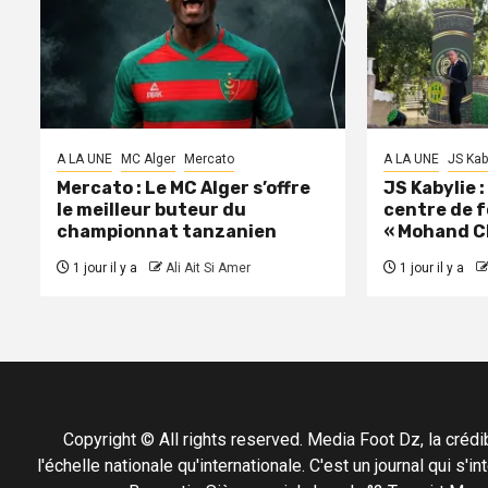
A LA UNE
MC Alger
Mercato
A LA UNE
JS Kab
Mercato : Le MC Alger s’offre
JS Kabylie 
le meilleur buteur du
centre de 
championnat tanzanien
« Mohand C
1 jour il y a
Ali Ait Si Amer
1 jour il y a
Copyright © All rights reserved. Media Foot Dz, la crédibil
l'échelle nationale qu'internationale. C'est un journal qui s