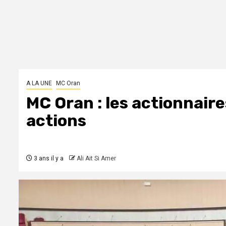
A LA UNE
MC Oran
MC Oran : les actionnaire
actions
3 ans il y a
Ali Ait Si Amer