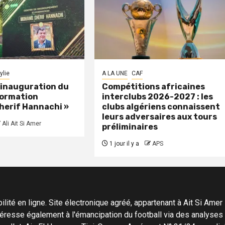
ylie
A LA UNE
CAF
: inauguration du
Compétitions africaines
formation
interclubs 2026-2027 : les
herif Hannachi »
clubs algériens connaissent
leurs adversaires aux tours
Ali Ait Si Amer
préliminaires
1 jour il y a
APS
ité en ligne. Site électronique agréé, appartenant à Ait Si Amer Pro
'intéresse également à l'émancipation du football via des analyse