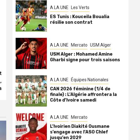
A LA UNE
Les Verts
ES Tunis : Kouceila Boualia
résilie son contrat
A LA UNE
Mercato
USM Alger
USM Alger : Mohamed Amine
Gharbi signe pour trois saisons
t
A LA UNE
Équipes Nationales
,
a
CAN 2026 féminine (1/4 de
finale) : L’Algérie affrontera la
Côte d’Ivoire samedi
A LA UNE
Mercato
L’Ivoirien Diakité Ousmane
s’engage avec l’ASO Chlef
jusqu’en 2029