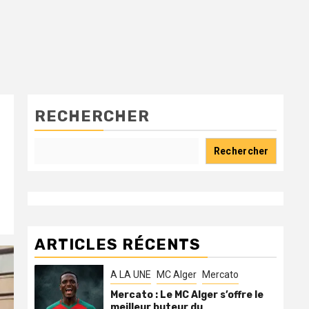
RECHERCHER
Rechercher
ARTICLES RÉCENTS
A LA UNE
MC Alger
Mercato
Mercato : Le MC Alger s’offre le
meilleur buteur du