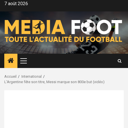
Aller
7 août 2026
au
contenu
Menu
principal
Accueil
International
L’Argentine fête son titre, Messi marque son 800e but (vidéo)