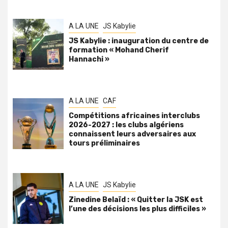
A LA UNE
JS Kabylie
JS Kabylie : inauguration du centre de
formation « Mohand Cherif
Hannachi »
A LA UNE
CAF
Compétitions africaines interclubs
2026-2027 : les clubs algériens
connaissent leurs adversaires aux
tours préliminaires
A LA UNE
JS Kabylie
Zinedine Belaïd : « Quitter la JSK est
l’une des décisions les plus difficiles »