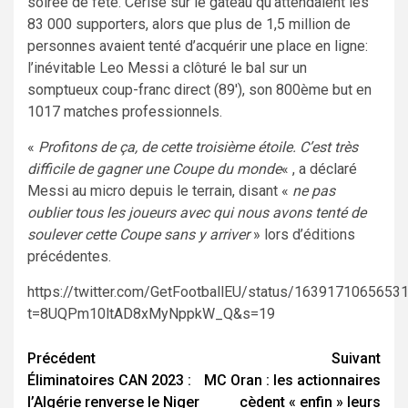
soirée de fête. Cerise sur le gâteau qu’attendaient les
83 000 supporters, alors que plus de 1,5 million de
personnes avaient tenté d’acquérir une place en ligne:
l’inévitable Leo Messi a clôturé le bal sur un
somptueux coup-franc direct (89′), son 800ème but en
1017 matches professionnels.
«
Profitons de ça, de cette troisième étoile. C’est très
difficile de gagner une Coupe du monde
« , a déclaré
Messi au micro depuis le terrain, disant «
ne pas
oublier tous les joueurs avec qui nous avons tenté de
soulever cette Coupe sans y arriver
» lors d’éditions
précédentes.
https://twitter.com/GetFootballEU/status/1639171065653
t=8UQPm10ltAD8xMyNppkW_Q&s=19
Navigation
Précédent
Suivant
Éliminatoires CAN 2023 :
MC Oran : les actionnaires
d’article
l’Algérie renverse le Niger
cèdent « enfin » leurs