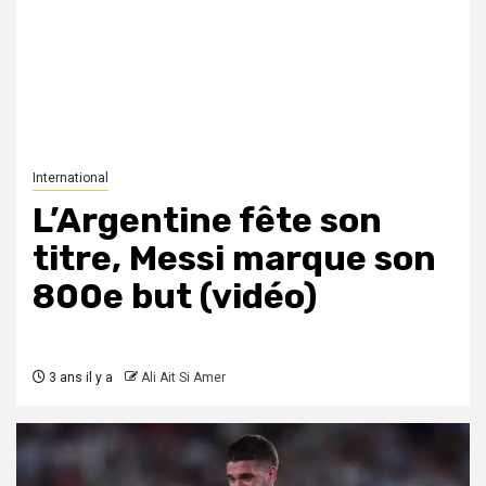
International
L’Argentine fête son
titre, Messi marque son
800e but (vidéo)
3 ans il y a
Ali Ait Si Amer