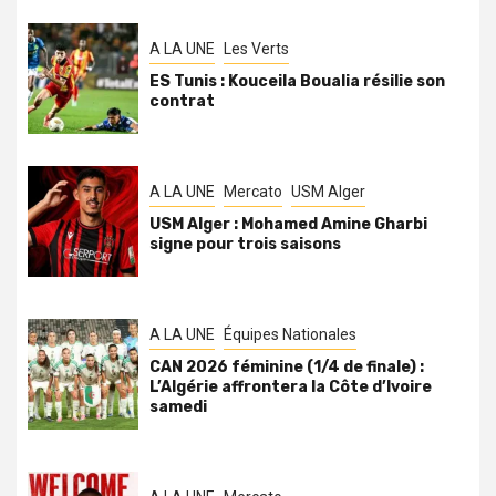
A LA UNE
Les Verts
ES Tunis : Kouceila Boualia résilie son
contrat
A LA UNE
Mercato
USM Alger
USM Alger : Mohamed Amine Gharbi
signe pour trois saisons
A LA UNE
Équipes Nationales
CAN 2026 féminine (1/4 de finale) :
L’Algérie affrontera la Côte d’Ivoire
samedi