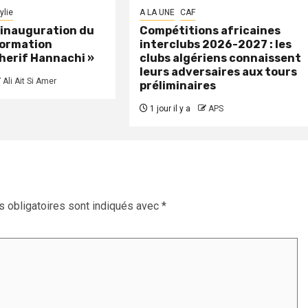
ylie
A LA UNE
CAF
: inauguration du
Compétitions africaines
formation
interclubs 2026-2027 : les
herif Hannachi »
clubs algériens connaissent
leurs adversaires aux tours
Ali Ait Si Amer
préliminaires
1 jour il y a
APS
 obligatoires sont indiqués avec
*