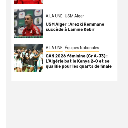
A LA UNE
USM Alger
USM Alger : Arezki Remmane
succède à Lamine Kebir
e
A LA UNE
Équipes Nationales
CAN 2026 féminine (Gr A-J3) :
L’Algérie bat le Kenya 2-0 et se
qualifie pour les quarts de finale