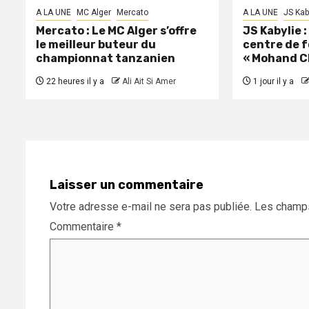
A LA UNE
MC Alger
Mercato
A LA UNE
JS Kab
Mercato : Le MC Alger s’offre
JS Kabylie 
le meilleur buteur du
centre de 
championnat tanzanien
« Mohand C
22 heures il y a
Ali Ait Si Amer
1 jour il y a
Laisser un commentaire
Votre adresse e-mail ne sera pas publiée.
Les champs
Commentaire
*