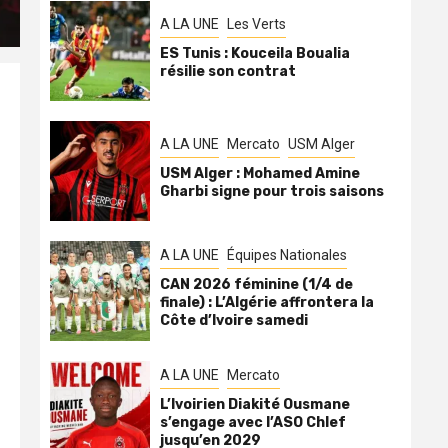
A LA UNE
Les Verts
ES Tunis : Kouceila Boualia
résilie son contrat
A LA UNE
Mercato
USM Alger
USM Alger : Mohamed Amine
Gharbi signe pour trois saisons
A LA UNE
Équipes Nationales
CAN 2026 féminine (1/4 de
finale) : L’Algérie affrontera la
Côte d’Ivoire samedi
A LA UNE
Mercato
L’Ivoirien Diakité Ousmane
s’engage avec l’ASO Chlef
jusqu’en 2029