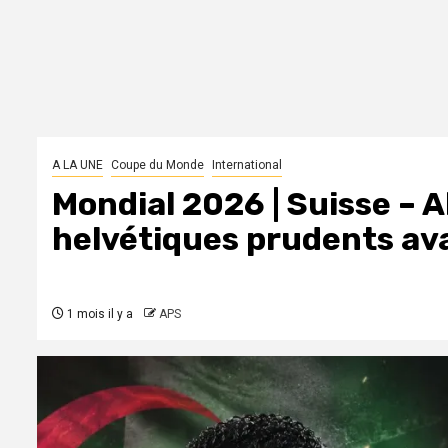
A LA UNE
Coupe du Monde
International
Mondial 2026 | Suisse – A
helvétiques prudents avan
1 mois il y a
APS