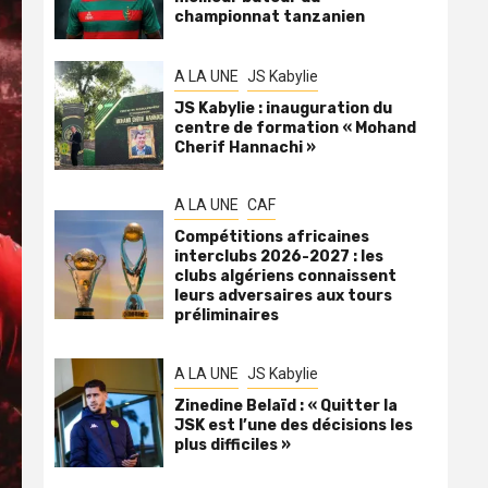
championnat tanzanien
A LA UNE
JS Kabylie
JS Kabylie : inauguration du
centre de formation « Mohand
Cherif Hannachi »
A LA UNE
CAF
Compétitions africaines
interclubs 2026-2027 : les
clubs algériens connaissent
leurs adversaires aux tours
préliminaires
A LA UNE
JS Kabylie
Zinedine Belaïd : « Quitter la
JSK est l’une des décisions les
plus difficiles »