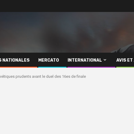
S NATIONALES
MERCATO
INTERNATIONAL
AVIS ET
vétiques prudents avant le duel des 16es de finale