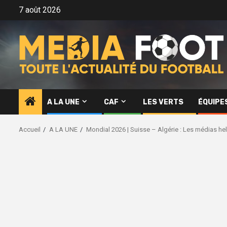
Aller
7 août 2026
au
contenu
A LA UNE
CAF
LES VERTS
ÉQUIPE
Accueil
A LA UNE
Mondial 2026 | Suisse – Algérie : Les médias hel