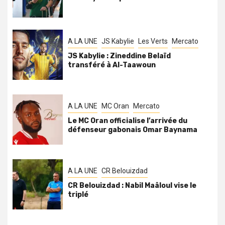
A LA UNE
JS Kabylie
Les Verts
Mercato
JS Kabylie : Zineddine Belaïd
transféré à Al-Taawoun
A LA UNE
MC Oran
Mercato
Le MC Oran officialise l’arrivée du
défenseur gabonais Omar Baynama
A LA UNE
CR Belouizdad
CR Belouizdad : Nabil Maâloul vise le
triplé