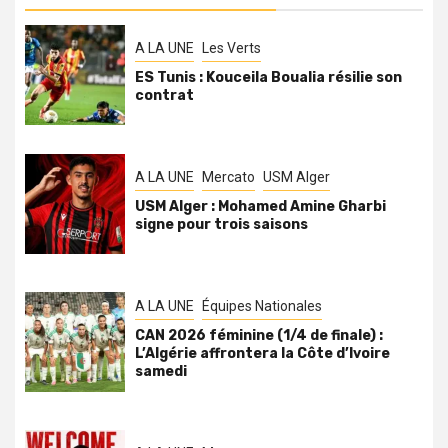
A LA UNE
Les Verts
ES Tunis : Kouceila Boualia résilie son
contrat
A LA UNE
Mercato
USM Alger
USM Alger : Mohamed Amine Gharbi
signe pour trois saisons
A LA UNE
Équipes Nationales
CAN 2026 féminine (1/4 de finale) :
L’Algérie affrontera la Côte d’Ivoire
samedi