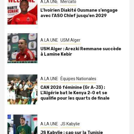
A LA UNE
Mercato
L’Ivoirien Diakité Ousmane s’engage
avec l’ASO Chlef jusqu’en 2029
A LA UNE
USM Alger
USM Alger : Arezki Remmane succède
à Lamine Kebir
A LA UNE
Équipes Nationales
CAN 2026 féminine (Gr A-J3) :
L’Algérie bat le Kenya 2-0 et se
qualifie pour les quarts de finale
A LA UNE
JS Kabylie
JS Kabylie : cap sur la Tunisie