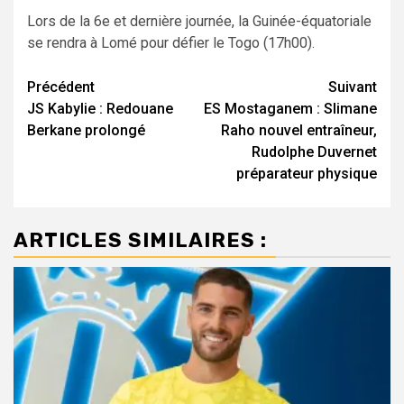
Lors de la 6e et dernière journée, la Guinée-équatoriale
se rendra à Lomé pour défier le Togo (17h00).
Navigation
Précédent
Suivant
JS Kabylie : Redouane
ES Mostaganem : Slimane
d’article
Berkane prolongé
Raho nouvel entraîneur,
Rudolphe Duvernet
préparateur physique
ARTICLES SIMILAIRES :