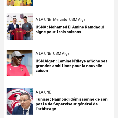
A LA UNE
Mercato
USM Alger
USMA : Mohamed El Amine Ramdaoui
signe pour trois saisons
A LA UNE
USM Alger
USM Alger : Lamine N’diaye affiche ses
grandes ambitions pour la nouvelle
saison
A LA UNE
Tunisie : Haimoudi démissionne de son
poste de Superviseur général de
l’arbitrage