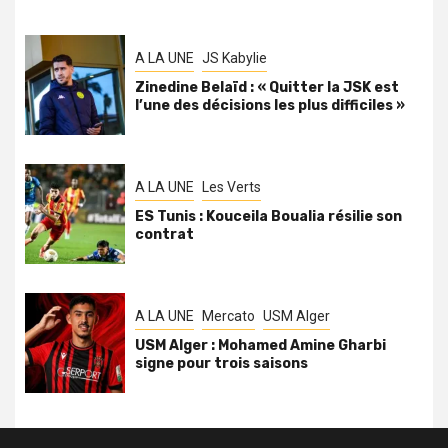
A LA UNE
JS Kabylie
Zinedine Belaïd : « Quitter la JSK est
l’une des décisions les plus difficiles »
A LA UNE
Les Verts
ES Tunis : Kouceila Boualia résilie son
contrat
A LA UNE
Mercato
USM Alger
USM Alger : Mohamed Amine Gharbi
signe pour trois saisons