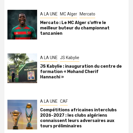
A LA UNE
MC Alger
Mercato
Mercato : Le MC Alger s’offre le
meilleur buteur du championnat
tanzanien
A LA UNE
JS Kabylie
JS Kabylie : inauguration du centre de
formation « Mohand Cherif
Hannachi »
A LA UNE
CAF
Compétitions africaines interclubs
2026-2027 : les clubs algériens
connaissent leurs adversaires aux
tours préliminaires