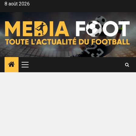
Aller
8 août 2026
au
contenu
Menu
principal