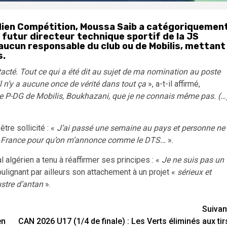
dien Compétition, Moussa Saib a catégoriquemen
futur directeur technique sportif de la JS
 aucun responsable du club ou de Mobilis, mettant
s.
acté. Tout ce qui a été dit au sujet de ma nomination au poste
Il n’y a aucune once de vérité dans tout ça
», a-t-il affirmé,
 le P-DG de Mobilis, Boukhazani, que je ne connais même pas. (…
tre sollicité : «
J’ai passé une semaine au pays et personne ne
re en France pour qu’on m’annonce comme le DTS…
».
l algérien a tenu à réaffirmer ses principes : «
Je ne suis pas un
oulignant par ailleurs son attachement à un projet «
sérieux et
ustre d’antan
».
Suivan
en
CAN 2026 U17 (1/4 de finale) : Les Verts éliminés aux tir