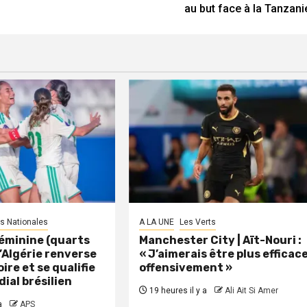
au but face à la Tanzani
s Nationales
A LA UNE
Les Verts
éminine (quarts
Manchester City | Aït-Nouri :
 L’Algérie renverse
« J’aimerais être plus efficac
oire et se qualifie
offensivement »
dial brésilien
19 heures il y a
Ali Ait Si Amer
a
APS