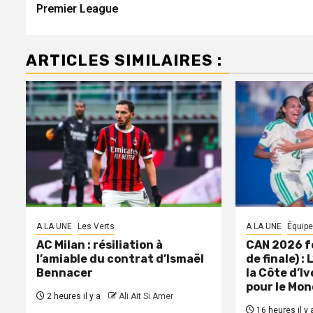
d’article
Premier League
ARTICLES SIMILAIRES :
A LA UNE
Les Verts
A LA UNE
Équipe
AC Milan : résiliation à
CAN 2026 f
l’amiable du contrat d’Ismaël
de finale) :
Bennacer
la Côte d’Iv
pour le Mon
2 heures il y a
Ali Ait Si Amer
16 heures il y 