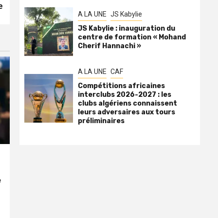
e
A LA UNE
JS Kabylie
JS Kabylie : inauguration du
centre de formation « Mohand
Cherif Hannachi »
A LA UNE
CAF
Compétitions africaines
interclubs 2026-2027 : les
clubs algériens connaissent
leurs adversaires aux tours
préliminaires
e