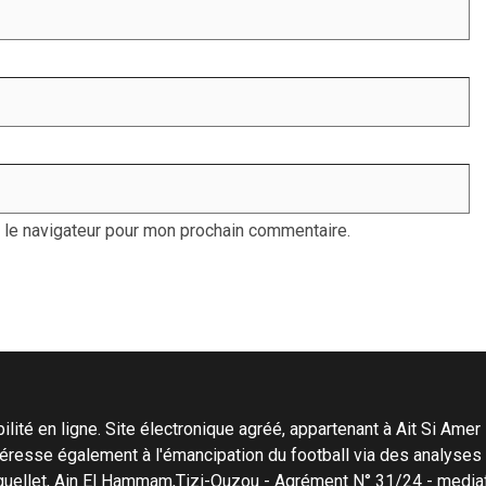
 le navigateur pour mon prochain commentaire.
ité en ligne. Site électronique agréé, appartenant à Ait Si Amer Pro
'intéresse également à l'émancipation du football via des analyse
Menguellet, Ain El Hammam,Tizi-Ouzou - Agrément N° 31/24 - me