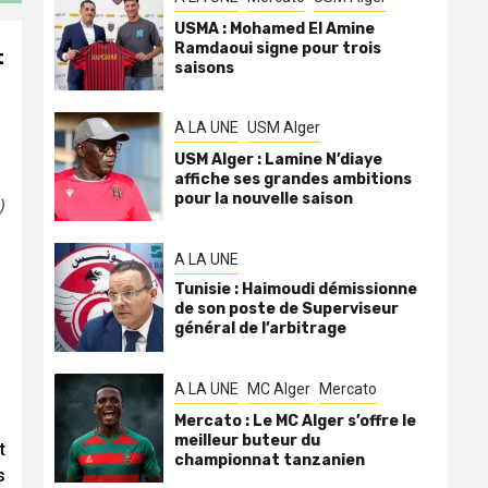
USMA : Mohamed El Amine
Ramdaoui signe pour trois
t
saisons
A LA UNE
USM Alger
USM Alger : Lamine N’diaye
affiche ses grandes ambitions
pour la nouvelle saison
)
A LA UNE
Tunisie : Haimoudi démissionne
de son poste de Superviseur
général de l’arbitrage
A LA UNE
MC Alger
Mercato
Mercato : Le MC Alger s’offre le
meilleur buteur du
t
championnat tanzanien
s