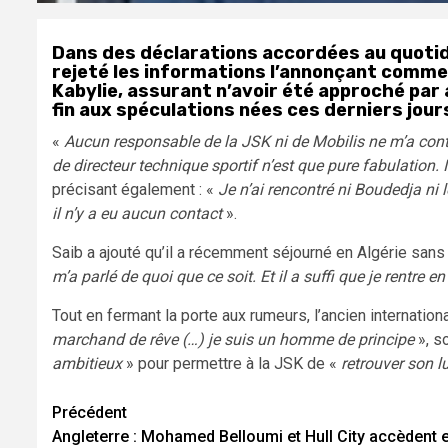
Dans des déclarations accordées au quoti
rejeté les informations l’annonçant comme 
Kabylie, assurant n’avoir été approché par
fin aux spéculations nées ces derniers jour
«
Aucun responsable de la JSK ni de Mobilis ne m’a cont
de directeur technique sportif n’est que pure fabulation. 
précisant également : «
Je n’ai rencontré ni Boudedja ni
il n’y a eu aucun contact
».
Saib a ajouté qu’il a récemment séjourné en Algérie sans ê
m’a parlé de quoi que ce soit. Et il a suffi que je rent
Tout en fermant la porte aux rumeurs, l’ancien internationa
marchand de rêve (…) je suis un homme de principe
», s
ambitieux
» pour permettre à la JSK de «
retrouver son l
Navigation
Précédent
Angleterre : Mohamed Belloumi et Hull City accèdent 