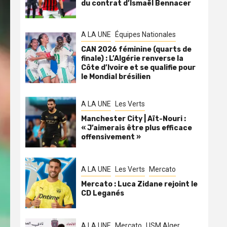
du contrat d’Ismaël Bennacer
A LA UNE
Équipes Nationales
CAN 2026 féminine (quarts de
finale) : L’Algérie renverse la
Côte d’Ivoire et se qualifie pour
le Mondial brésilien
A LA UNE
Les Verts
Manchester City | Aït-Nouri :
« J’aimerais être plus efficace
offensivement »
A LA UNE
Les Verts
Mercato
Mercato : Luca Zidane rejoint le
CD Leganés
A LA UNE
Mercato
USM Alger