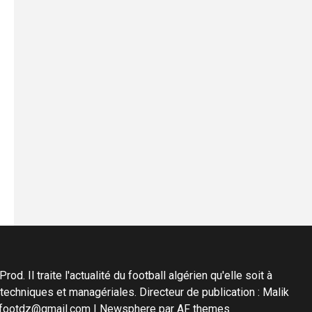
d. Il traite l'actualité du football algérien qu'elle soit à
s techniques et managériales. Directeur de publication : Malik
diafootdz@gmail.com
|
Newsphere
par AF themes