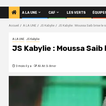
A LA UNE
CAF
LES VERTS
ÉQUIPE
Accueil
A LA UNE
JS Kabylie
JS Kabylie : Moussa Saib brise le s
A LA UNE
JS Kabylie
JS Kabylie : Moussa Saib b
3 mois il y a
Ali Ait Si Amer