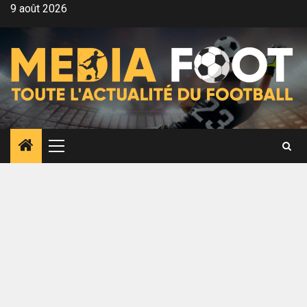
Aller
9 août 2026
au
contenu
Menu
principal