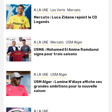
A LA UNE
Les Verts
Mercato
Mercato : Luca Zidane rejoint le CD
Leganés
A LA UNE
Mercato
USM Alger
USMA : Mohamed El Amine Ramdaoui
signe pour trois saisons
A LA UNE
USM Alger
USM Alger : Lamine N’diaye affiche ses
grandes ambitions pour la nouvelle
saison
A LA UNE