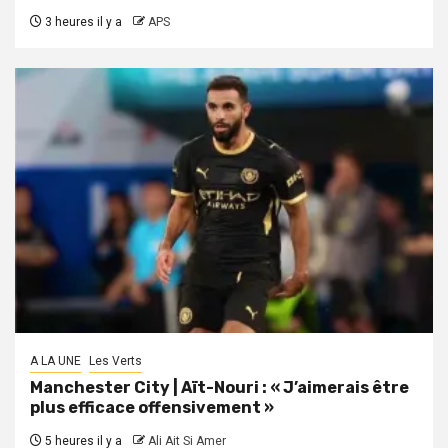
3 heures il y a
APS
A LA UNE
Les Verts
Manchester City | Aït-Nouri : « J’aimerais être
plus efficace offensivement »
5 heures il y a
Ali Ait Si Amer