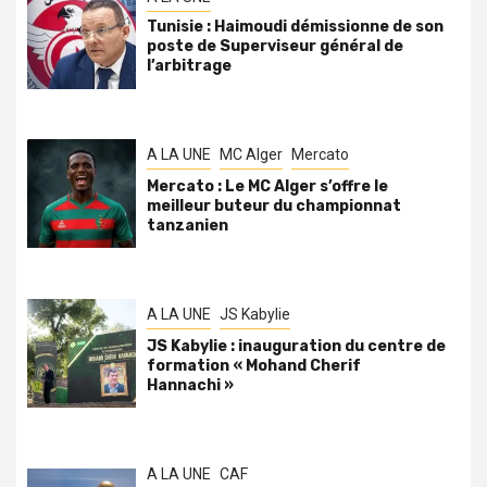
Tunisie : Haimoudi démissionne de son
poste de Superviseur général de
l’arbitrage
A LA UNE
MC Alger
Mercato
Mercato : Le MC Alger s’offre le
meilleur buteur du championnat
tanzanien
A LA UNE
JS Kabylie
JS Kabylie : inauguration du centre de
formation « Mohand Cherif
Hannachi »
A LA UNE
CAF