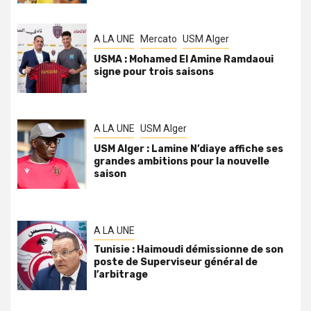
A LA UNE
Mercato
USM Alger
USMA : Mohamed El Amine Ramdaoui
signe pour trois saisons
A LA UNE
USM Alger
USM Alger : Lamine N’diaye affiche ses
grandes ambitions pour la nouvelle
saison
A LA UNE
Tunisie : Haimoudi démissionne de son
poste de Superviseur général de
l’arbitrage