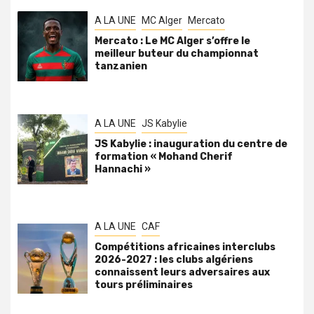
A LA UNE
MC Alger
Mercato
Mercato : Le MC Alger s’offre le
meilleur buteur du championnat
tanzanien
A LA UNE
JS Kabylie
JS Kabylie : inauguration du centre de
formation « Mohand Cherif
Hannachi »
A LA UNE
CAF
Compétitions africaines interclubs
2026-2027 : les clubs algériens
connaissent leurs adversaires aux
tours préliminaires