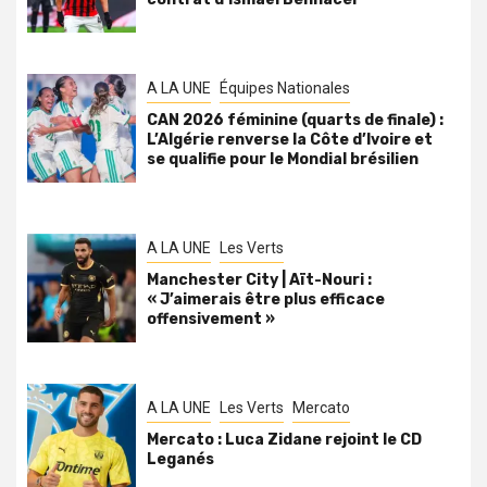
A LA UNE
Équipes Nationales
CAN 2026 féminine (quarts de finale) :
L’Algérie renverse la Côte d’Ivoire et
se qualifie pour le Mondial brésilien
A LA UNE
Les Verts
Manchester City | Aït-Nouri :
« J’aimerais être plus efficace
offensivement »
A LA UNE
Les Verts
Mercato
Mercato : Luca Zidane rejoint le CD
Leganés