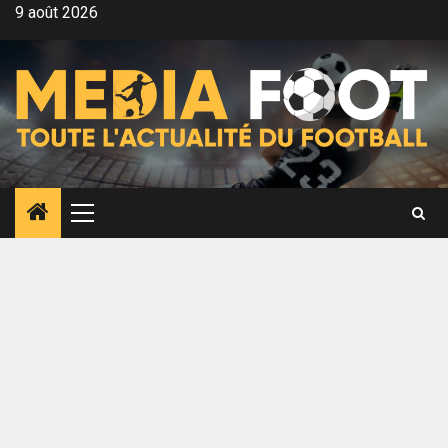
Aller
9 août 2026
au
contenu
Menu
principal