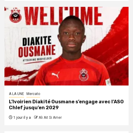
A LA UNE
Mercato
L’Ivoirien Diakité Ousmane s’engage avec l’ASO
Chlef jusqu’en 2029
1 jour il y a
Ali Ait Si Amer