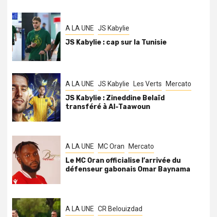
A LA UNE
JS Kabylie
JS Kabylie : cap sur la Tunisie
A LA UNE
JS Kabylie
Les Verts
Mercato
JS Kabylie : Zineddine Belaïd
transféré à Al-Taawoun
A LA UNE
MC Oran
Mercato
Le MC Oran officialise l’arrivée du
défenseur gabonais Omar Baynama
A LA UNE
CR Belouizdad