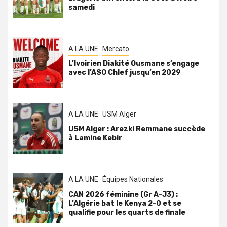
samedi
A LA UNE
Mercato
L’Ivoirien Diakité Ousmane s’engage
avec l’ASO Chlef jusqu’en 2029
A LA UNE
USM Alger
USM Alger : Arezki Remmane succède
à Lamine Kebir
A LA UNE
Équipes Nationales
CAN 2026 féminine (Gr A-J3) :
L’Algérie bat le Kenya 2-0 et se
qualifie pour les quarts de finale