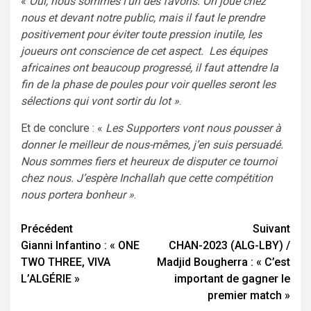
«
Oui, nous sommes l’un des favoris. On joue chez
nous et devant notre public, mais il faut le prendre
positivement pour éviter toute pression inutile, les
joueurs ont conscience de cet aspect. Les équipes
africaines ont beaucoup progressé, il faut attendre la
fin de la phase de poules pour voir quelles seront les
sélections qui vont sortir du lot »
.
Et de conclure : «
Les Supporters vont nous pousser à
donner le meilleur de nous-mêmes, j’en suis persuadé.
Nous sommes fiers et heureux de disputer ce tournoi
chez nous. J’espère Inchallah que cette compétition
nous portera bonheur »
.
Navigation
Précédent
Suivant
Gianni Infantino : « ONE
CHAN-2023 (ALG-LBY) /
d’article
TWO THREE, VIVA
Madjid Bougherra : « C’est
L’ALGÉRIE »
important de gagner le
premier match »