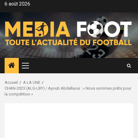
Aller
6 août 2026
au
contenu
Menu
principal
Accueil
A LA UNE
CHAN-2023 (ALG-LBY) / Ayoub Abdellaoui : « Nous sommes prêts pour
la compétition »