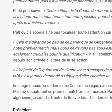
premier match, puis d’avancer étape par étape »,
a-t-il aj
Et de poursuivre: «
Cette édition de la Coupe du monde ser
sélections, mais nous ferons tout notre possible pour don
après le troisième match ».
Petkovic a appelé à ne pas focaliser toute l’attention sur 
«
Cela me dérange un peu de ne parler que de l’Argentine
notre premier match, mais nous ne devons pas sous-estim
également cruciales pour la qualification »,
a-t-il soulign
depuis son arrivée à la tête de la sélection.
«
L’objectif de l’équipe est de s’imposer et d’essayer de 
qu’il «
n’a jamais demandé à l’équipe d’aller chercher un m
En stage depuis lundi dernier au Centre technique nation
Mahrez disputeront un premier match amical face aux Pay
algérienne), avant d’affronter la Bolivie lors d’un dernier 
Navigation
Précédent