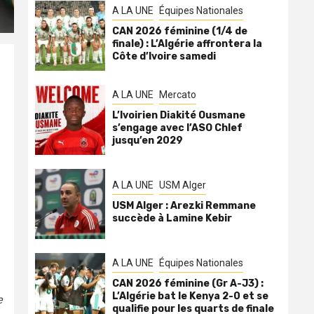
A LA UNE
Équipes Nationales
CAN 2026 féminine (1/4 de
finale) : L’Algérie affrontera la
Côte d’Ivoire samedi
A LA UNE
Mercato
L’Ivoirien Diakité Ousmane
s’engage avec l’ASO Chlef
jusqu’en 2029
A LA UNE
USM Alger
USM Alger : Arezki Remmane
succède à Lamine Kebir
A LA UNE
Équipes Nationales
CAN 2026 féminine (Gr A-J3) :
L’Algérie bat le Kenya 2-0 et se
e
qualifie pour les quarts de finale