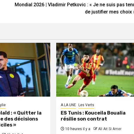
Mondial 2026 | Vladimir Petkovic : « Je ne suis pas ten
de justifier mes choix 
ylie
A LA UNE
Les Verts
aïd : « Quitter la
ES Tunis : Kouceila Boualia
ne des décisions
résilie son contrat
iciles »
10 heures il y a
Ali Ait Si Amer