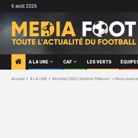
Aller
6 août 2026
au
contenu
A LA UNE
CAF
LES VERTS
ÉQUIPE
Accueil
A LA UNE
Mondial 2026 | Vladimir Petkovic : « Nous avancer