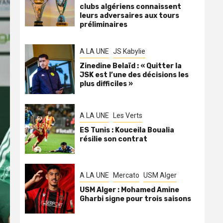
clubs algériens connaissent
leurs adversaires aux tours
préliminaires
A LA UNE
JS Kabylie
Zinedine Belaïd : « Quitter la
JSK est l’une des décisions les
plus difficiles »
A LA UNE
Les Verts
ES Tunis : Kouceila Boualia
résilie son contrat
A LA UNE
Mercato
USM Alger
USM Alger : Mohamed Amine
Gharbi signe pour trois saisons