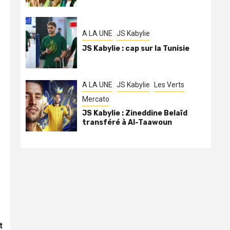
A LA UNE
JS Kabylie
JS Kabylie : cap sur la Tunisie
A LA UNE
JS Kabylie
Les Verts
Mercato
JS Kabylie : Zineddine Belaïd
transféré à Al-Taawoun
t