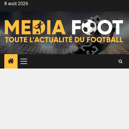
Aller
8 août 2026
au
contenu
Menu
principal