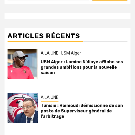
ARTICLES RÉCENTS
A LA UNE
USM Alger
USM Alger : Lamine N’diaye affiche ses
grandes ambitions pour la nouvelle
saison
A LA UNE
Tunisie : Haimoudi démissionne de son
poste de Superviseur général de
l’arbitrage