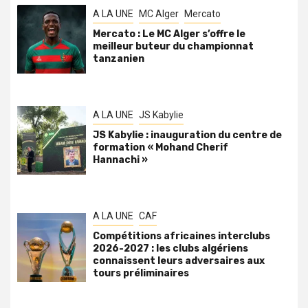
A LA UNE
MC Alger
Mercato
Mercato : Le MC Alger s’offre le
meilleur buteur du championnat
tanzanien
A LA UNE
JS Kabylie
JS Kabylie : inauguration du centre de
formation « Mohand Cherif
Hannachi »
A LA UNE
CAF
Compétitions africaines interclubs
2026-2027 : les clubs algériens
connaissent leurs adversaires aux
tours préliminaires