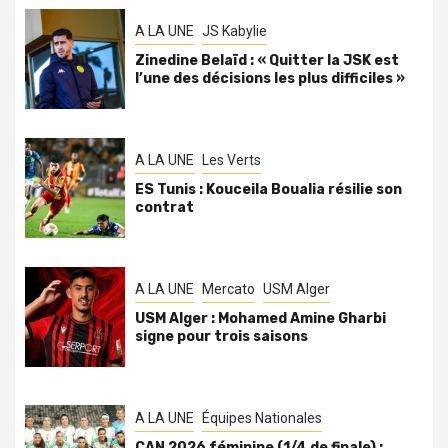
A LA UNE
JS Kabylie
Zinedine Belaïd : « Quitter la JSK est
l’une des décisions les plus difficiles »
A LA UNE
Les Verts
ES Tunis : Kouceila Boualia résilie son
contrat
A LA UNE
Mercato
USM Alger
USM Alger : Mohamed Amine Gharbi
signe pour trois saisons
A LA UNE
Équipes Nationales
CAN 2026 féminine (1/4 de finale) :