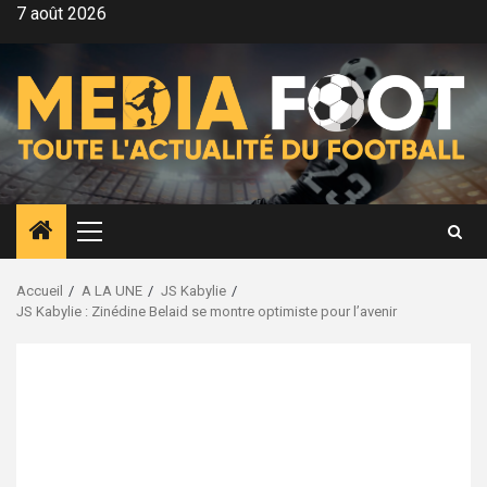
Aller
7 août 2026
au
contenu
Menu
principal
Accueil
A LA UNE
JS Kabylie
JS Kabylie : Zinédine Belaid se montre optimiste pour l’avenir