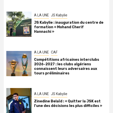
A LA UNE
JS Kabylie
JS Kabylie : inauguration du centre de
formation « Mohand Cherif
Hannachi »
A LA UNE
CAF
Compétitions africaines interclubs
2026-2027 : les clubs algériens
connaissent leurs adversaires aux
tours préliminaires
A LA UNE
JS Kabylie
Zinedine Belaïd : « Quitter la JSK est
l’une des décisions les plus difficiles »