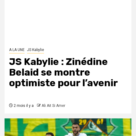
A LA UNE
JS Kabylie
JS Kabylie : Zinédine
Belaid se montre
optimiste pour l’avenir
2 mois il y a
Ali Ait Si Amer