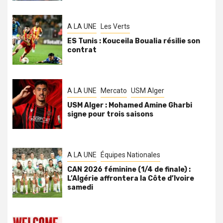
A LA UNE
Les Verts
ES Tunis : Kouceila Boualia résilie son
contrat
A LA UNE
Mercato
USM Alger
USM Alger : Mohamed Amine Gharbi
signe pour trois saisons
A LA UNE
Équipes Nationales
CAN 2026 féminine (1/4 de finale) :
L’Algérie affrontera la Côte d’Ivoire
samedi