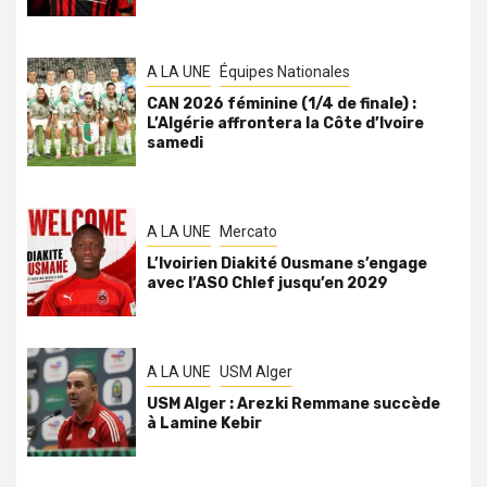
A LA UNE
Équipes Nationales
CAN 2026 féminine (1/4 de finale) :
L’Algérie affrontera la Côte d’Ivoire
samedi
A LA UNE
Mercato
L’Ivoirien Diakité Ousmane s’engage
avec l’ASO Chlef jusqu’en 2029
A LA UNE
USM Alger
USM Alger : Arezki Remmane succède
à Lamine Kebir