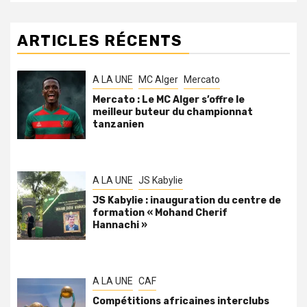
ARTICLES RÉCENTS
A LA UNE
MC Alger
Mercato
Mercato : Le MC Alger s’offre le
meilleur buteur du championnat
tanzanien
A LA UNE
JS Kabylie
JS Kabylie : inauguration du centre de
formation « Mohand Cherif
Hannachi »
A LA UNE
CAF
Compétitions africaines interclubs