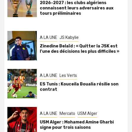
2026-2027 : les clubs algériens
connaissent leurs adversaires aux
tours préliminaires
A LA UNE
JS Kabylie
Zinedine Belaïd : « Quitter la JSK est
l’une des décisions les plus difficiles »
A LA UNE
Les Verts
ES Tunis : Kouceila Boualia résilie son
contrat
A LA UNE
Mercato
USM Alger
USM Alger : Mohamed Amine Gharbi
signe pour trois saisons