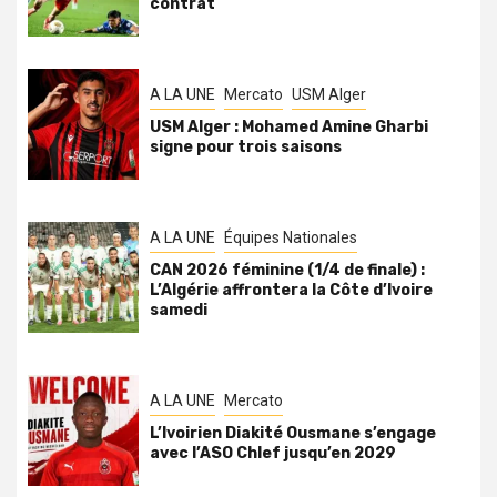
contrat
A LA UNE
Mercato
USM Alger
USM Alger : Mohamed Amine Gharbi
signe pour trois saisons
A LA UNE
Équipes Nationales
CAN 2026 féminine (1/4 de finale) :
L’Algérie affrontera la Côte d’Ivoire
samedi
A LA UNE
Mercato
L’Ivoirien Diakité Ousmane s’engage
avec l’ASO Chlef jusqu’en 2029