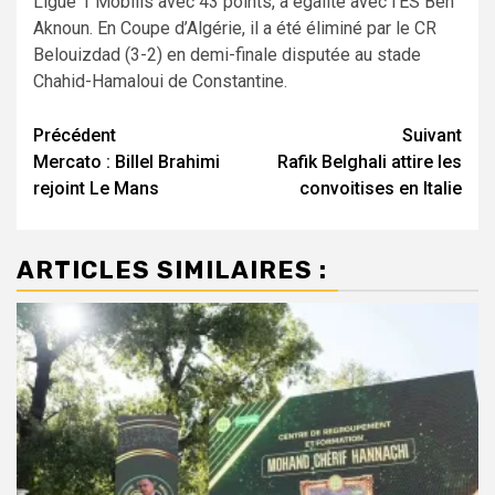
Ligue 1 Mobilis avec 43 points, à égalité avec l’ES Ben
Aknoun. En Coupe d’Algérie, il a été éliminé par le CR
Belouizdad (3-2) en demi-finale disputée au stade
Chahid-Hamaloui de Constantine.
Navigation
Précédent
Suivant
Mercato : Billel Brahimi
Rafik Belghali attire les
d’article
rejoint Le Mans
convoitises en Italie
ARTICLES SIMILAIRES :