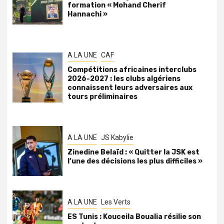
formation « Mohand Cherif
Hannachi »
A LA UNE
CAF
Compétitions africaines interclubs
2026-2027 : les clubs algériens
connaissent leurs adversaires aux
tours préliminaires
A LA UNE
JS Kabylie
Zinedine Belaïd : « Quitter la JSK est
l’une des décisions les plus difficiles »
A LA UNE
Les Verts
ES Tunis : Kouceila Boualia résilie son