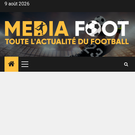
Aller
9 août 2026
au
contenu
Menu
principal