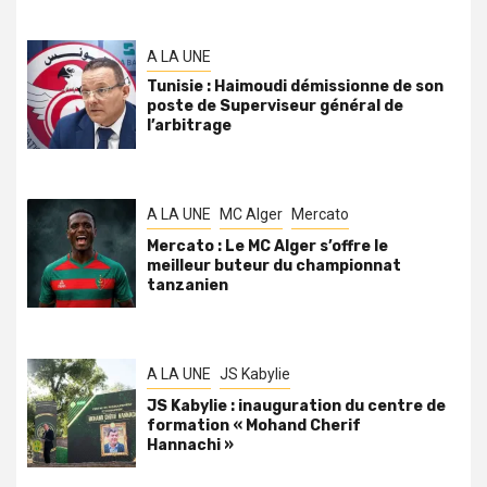
A LA UNE
Tunisie : Haimoudi démissionne de son
poste de Superviseur général de
l’arbitrage
A LA UNE
MC Alger
Mercato
Mercato : Le MC Alger s’offre le
meilleur buteur du championnat
tanzanien
A LA UNE
JS Kabylie
JS Kabylie : inauguration du centre de
formation « Mohand Cherif
Hannachi »