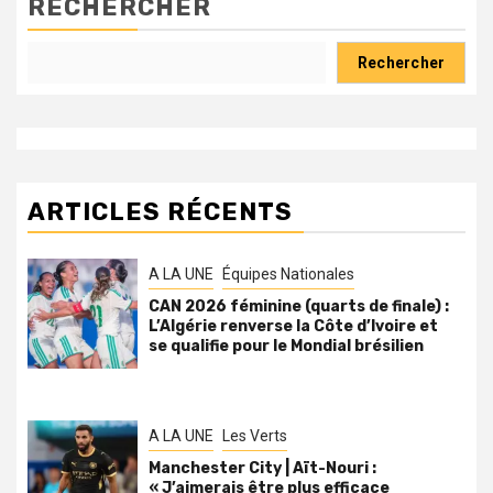
RECHERCHER
Rechercher
ARTICLES RÉCENTS
A LA UNE
Équipes Nationales
CAN 2026 féminine (quarts de finale) :
L’Algérie renverse la Côte d’Ivoire et
se qualifie pour le Mondial brésilien
A LA UNE
Les Verts
Manchester City | Aït-Nouri :
« J’aimerais être plus efficace