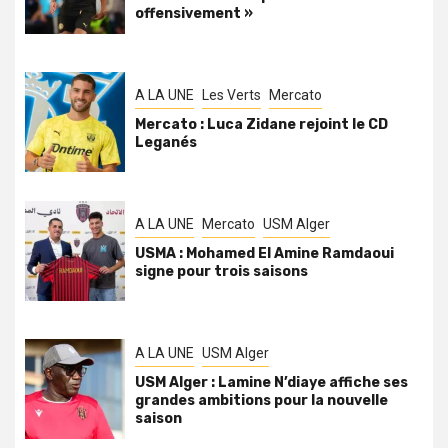
offensivement »
A LA UNE
Les Verts
Mercato
Mercato : Luca Zidane rejoint le CD
Leganés
A LA UNE
Mercato
USM Alger
USMA : Mohamed El Amine Ramdaoui
signe pour trois saisons
A LA UNE
USM Alger
USM Alger : Lamine N’diaye affiche ses
grandes ambitions pour la nouvelle
saison