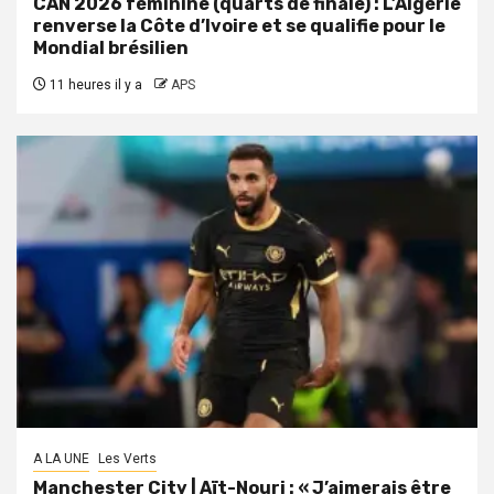
CAN 2026 féminine (quarts de finale) : L’Algérie
renverse la Côte d’Ivoire et se qualifie pour le
Mondial brésilien
11 heures il y a
APS
A LA UNE
Les Verts
Manchester City | Aït-Nouri : « J’aimerais être