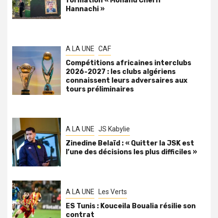
formation « Mohand Cherif
Hannachi »
A LA UNE
CAF
Compétitions africaines interclubs
2026-2027 : les clubs algériens
connaissent leurs adversaires aux
tours préliminaires
A LA UNE
JS Kabylie
Zinedine Belaïd : « Quitter la JSK est
l’une des décisions les plus difficiles »
A LA UNE
Les Verts
ES Tunis : Kouceila Boualia résilie son
contrat