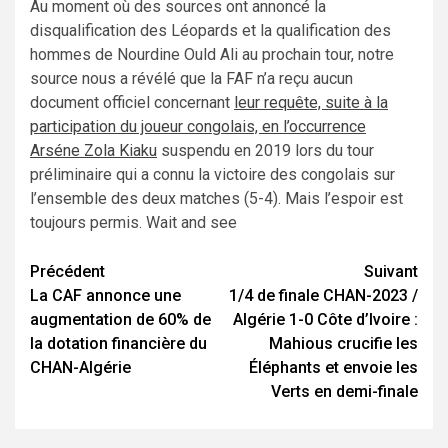
Au moment où des sources ont annoncé la
disqualification des Léopards et la qualification des
hommes de Nourdine Ould Ali au prochain tour, notre
source nous a révélé que la FAF n’a reçu aucun
document officiel concernant
leur requête, suite à la
participation du joueur congolais, en l’occurrence
Arséne Zola Kiaku
suspendu en 2019 lors du tour
préliminaire qui a connu la victoire des congolais sur
l’ensemble des deux matches (5-4). Mais l’espoir est
toujours permis. Wait and see
Navigation
Précédent
Suivant
La CAF annonce une
1/4 de finale CHAN-2023 /
d’article
augmentation de 60% de
Algérie 1-0 Côte d’Ivoire :
la dotation financière du
Mahious crucifie les
CHAN-Algérie
Éléphants et envoie les
Verts en demi-finale