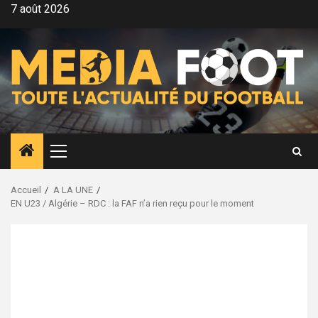
Aller
7 août 2026
au
contenu
Menu
principal
Accueil
A LA UNE
EN U23 / Algérie – RDC : la FAF n’a rien reçu pour le moment