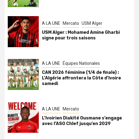
A LA UNE
Mercato
USM Alger
USM Alger : Mohamed Amine Gharbi
signe pour trois saisons
A LA UNE
Équipes Nationales
CAN 2026 féminine (1/4 de finale) :
L’Algérie affrontera la Côte d’Ivoire
samedi
A LA UNE
Mercato
L’Ivoirien Diakité Ousmane s’engage
avec l’ASO Chlef jusqu’en 2029