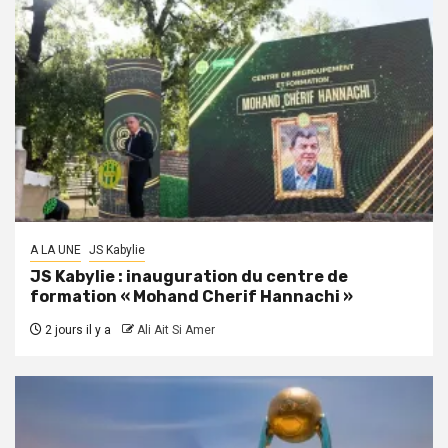
A LA UNE
JS Kabylie
JS Kabylie : inauguration du centre de
formation « Mohand Cherif Hannachi »
2 jours il y a
Ali Ait Si Amer