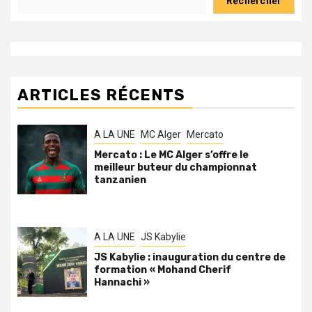
Rechercher
ARTICLES RÉCENTS
A LA UNE
MC Alger
Mercato
Mercato : Le MC Alger s’offre le
meilleur buteur du championnat
tanzanien
A LA UNE
JS Kabylie
JS Kabylie : inauguration du centre de
formation « Mohand Cherif
Hannachi »