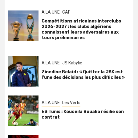
A LA UNE
CAF
Compétitions africaines interclubs
2026-2027 : les clubs algériens
connaissent leurs adversaires aux
tours préliminaires
A LA UNE
JS Kabylie
Zinedine Belaïd : « Quitter la JSK est
l’une des décisions les plus difficiles »
A LA UNE
Les Verts
ES Tunis : Kouceila Boualia résilie son
contrat