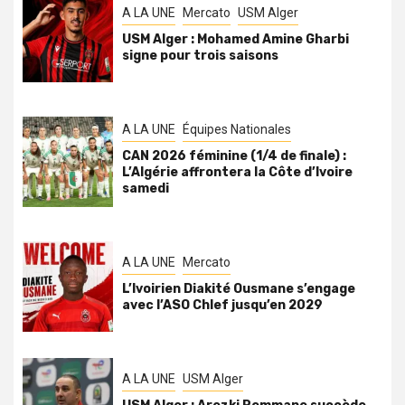
A LA UNE
Mercato
USM Alger
USM Alger : Mohamed Amine Gharbi
signe pour trois saisons
A LA UNE
Équipes Nationales
CAN 2026 féminine (1/4 de finale) :
L’Algérie affrontera la Côte d’Ivoire
samedi
A LA UNE
Mercato
L’Ivoirien Diakité Ousmane s’engage
avec l’ASO Chlef jusqu’en 2029
A LA UNE
USM Alger