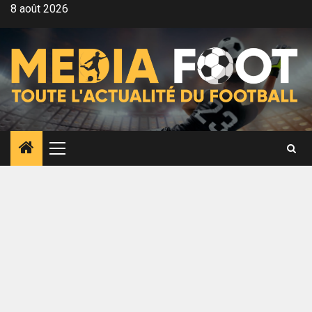
Aller
8 août 2026
au
contenu
Menu
principal