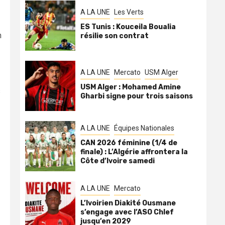
A LA UNE
Les Verts
ES Tunis : Kouceila Boualia
n
résilie son contrat
A LA UNE
Mercato
USM Alger
USM Alger : Mohamed Amine
s
Gharbi signe pour trois saisons
A LA UNE
Équipes Nationales
CAN 2026 féminine (1/4 de
finale) : L’Algérie affrontera la
Côte d’Ivoire samedi
A LA UNE
Mercato
L’Ivoirien Diakité Ousmane
s’engage avec l’ASO Chlef
jusqu’en 2029