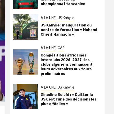
championnat tanzanien
A LA UNE
JS Kabylie
JS Kabylie : inauguration du
centre de formation « Mohand
Cherif Hannachi »
A LA UNE
CAF
Compétitions africaines
interclubs 2026-2027 : les
clubs algériens connaissent
leurs adversaires aux tours
préliminaires
A LA UNE
JS Kabylie
Zinedine Belaïd : « Quitter la
JSK est l’une des décisions les
plus difficiles »