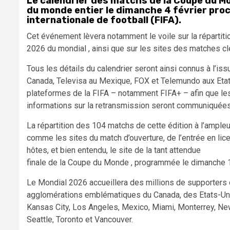
Le calendrier des matchs de la Coupe du M
du monde entier le dimanche 4 février proc
internationale de football (FIFA).
Cet événement lèvera notamment le voile sur la répartiti
2026 du mondial , ainsi que sur les sites des matches clé
Tous les détails du calendrier seront ainsi connus à l’is
Canada, Televisa au Mexique, FOX et Telemundo aux Etat
plateformes de la FIFA – notamment FIFA+ – afin que les
informations sur la retransmission seront communiquée
La répartition des 104 matchs de cette édition à l’ampleu
comme les sites du match d’ouverture, de l’entrée en li
hôtes, et bien entendu, le site de la tant attendue
finale de la Coupe du Monde , programmée le dimanche 19
Le Mondial 2026 accueillera des millions de supporters 
agglomérations emblématiques du Canada, des Etats-Unis 
Kansas City, Los Angeles, Mexico, Miami, Monterrey, New
Seattle, Toronto et Vancouver.