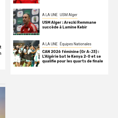
A LA UNE
USM Alger
USM Alger : Arezki Remmane
succède à Lamine Kebir
A LA UNE
Équipes Nationales
t
CAN 2026 féminine (Gr A-J3) :
n
L’Algérie bat le Kenya 2-0 et se
qualifie pour les quarts de finale