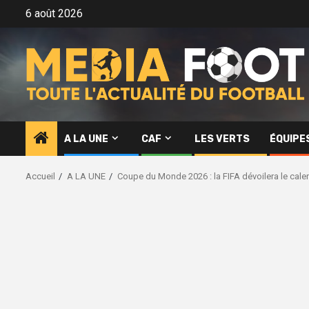
Aller
6 août 2026
au
contenu
A LA UNE
CAF
LES VERTS
ÉQUIPE
Accueil
A LA UNE
Coupe du Monde 2026 : la FIFA dévoilera le calend