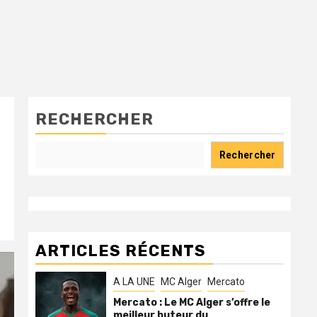
RECHERCHER
Rechercher
ARTICLES RÉCENTS
A LA UNE
MC Alger
Mercato
Mercato : Le MC Alger s’offre le
meilleur buteur du