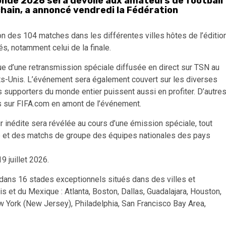
onde 2026 sera dévoilé aux amateurs de football
hain, a annoncé vendredi la Fédération
on des 104 matches dans les différentes villes hôtes de l’éditio
s, notamment celui de la finale.
sue d’une retransmission spéciale diffusée en direct sur TSN au
s-Unis. L’événement sera également couvert sur les diverses
 supporters du monde entier puissent aussi en profiter. D’autre
s sur FIFA.com en amont de l’événement.
r inédite sera révélée au cours d’une émission spéciale, tout
ce et des matchs de groupe des équipes nationales des pays
 juillet 2026.
dans 16 stades exceptionnels situés dans des villes et
et du Mexique : Atlanta, Boston, Dallas, Guadalajara, Houston,
 York (New Jersey), Philadelphia, San Francisco Bay Area,