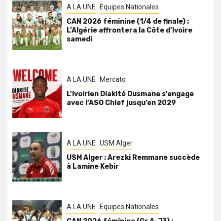
A LA UNE
Équipes Nationales
CAN 2026 féminine (1/4 de finale) :
L’Algérie affrontera la Côte d’Ivoire
samedi
A LA UNE
Mercato
L’Ivoirien Diakité Ousmane s’engage
avec l’ASO Chlef jusqu’en 2029
A LA UNE
USM Alger
USM Alger : Arezki Remmane succède
à Lamine Kebir
A LA UNE
Équipes Nationales