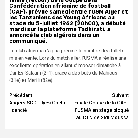
finale (retour) de la Coupe de la
Confédération africaine de football
(CAF), prévue samedi entre l’USM Alger et
les Tanzaniens des Young Africans au
stade du 5-juillet 1962 (20h00), a débuté
mardi sur la plateforme Tadkirati, a
annoncé le club algérois dans un
communiqué.
Le club algérois n’a pas précisé le nombre des billets
mis en vente. Lors du match aller, l’USMA a réalisé une
excellente opération en allant s’imposer dimanche à
Dar Es-Salaam (2-1), grâce à des buts de Mahious
(31e) et Merili (82e).
Navigation
Précédent
Suivant
Angers SCO : Ilyes Chetti
Finale Coupe de la CAF :
d’article
licencié
l’USMA en stage bloqué
au CTN de Sidi Moussa