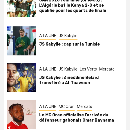
CAN 2026 féminine (Gr A-J3) :
L’Algérie bat le Kenya 2-0 et se
qualifie pour les quarts de finale
A LA UNE
JS Kabylie
JS Kabylie : cap sur la Tunisie
A LA UNE
JS Kabylie
Les Verts
Mercato
JS Kabylie : Zineddine Belaïd
transféré à Al-Taawoun
A LA UNE
MC Oran
Mercato
Le MC Oran officialise l’arrivée du
défenseur gabonais Omar Baynama