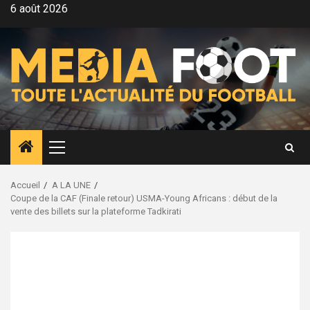
Aller
6 août 2026
au
contenu
Menu
principal
Accueil
A LA UNE
Coupe de la CAF (Finale retour) USMA-Young Africans : début de la
vente des billets sur la plateforme Tadkirati