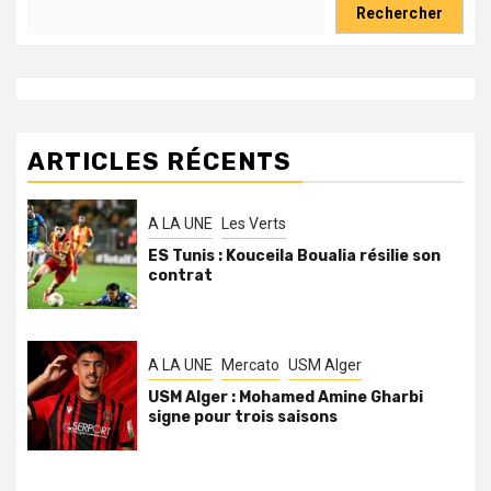
Rechercher
ARTICLES RÉCENTS
A LA UNE
Les Verts
ES Tunis : Kouceila Boualia résilie son
contrat
A LA UNE
Mercato
USM Alger
USM Alger : Mohamed Amine Gharbi
signe pour trois saisons