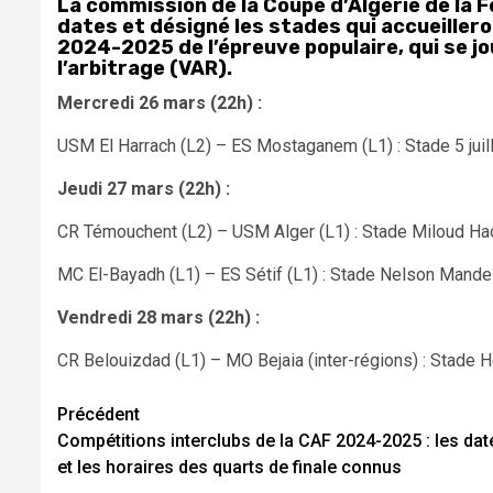
La
commission de la Coupe d’Algérie de la F
dates et désigné les stades qui accueilleron
2024-2025 de l’épreuve populaire, qui se jou
l’arbitrage (VAR).
Mercredi 26 mars (22h) :
USM El Harrach (L2) – ES Mostaganem (L1) : Stade 5 juill
Jeudi 27 mars (22h) :
CR Témouchent (L2) – USM Alger (L1) : Stade Miloud Had
MC El-Bayadh (L1) – ES Sétif (L1) : Stade Nelson Mandel
Vendredi 28 mars (22h) :
CR Belouizdad (L1) – MO Bejaia (inter-régions) : Stade 
Navigation
Précédent
Compétitions interclubs de la CAF 2024-2025 : les dat
d’article
et les horaires des quarts de finale connus