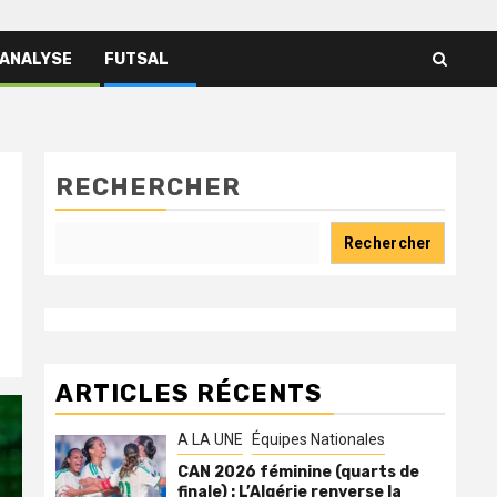
 ANALYSE
FUTSAL
RECHERCHER
Rechercher
ARTICLES RÉCENTS
A LA UNE
Équipes Nationales
CAN 2026 féminine (quarts de
finale) : L’Algérie renverse la