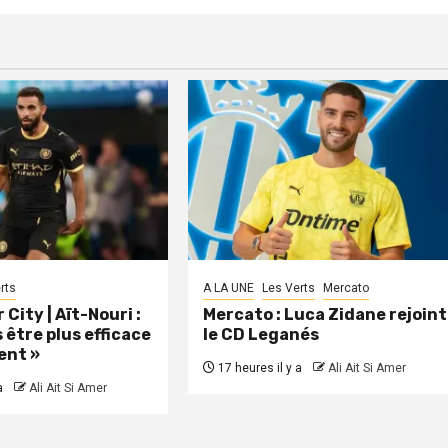
rts
A LA UNE
Les Verts
Mercato
City | Aït-Nouri :
Mercato : Luca Zidane rejoint
 être plus efficace
le CD Leganés
ent »
17 heures il y a
Ali Ait Si Amer
a
Ali Ait Si Amer