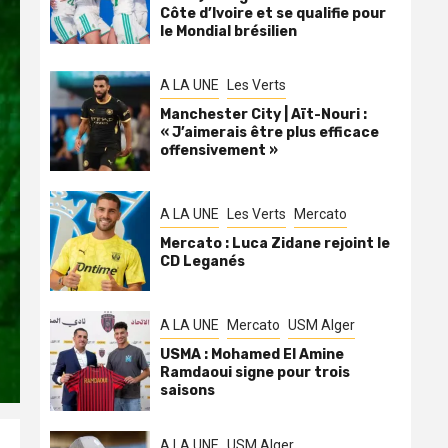
Côte d’Ivoire et se qualifie pour
le Mondial brésilien
A LA UNE
Les Verts
Manchester City | Aït-Nouri :
« J’aimerais être plus efficace
offensivement »
A LA UNE
Les Verts
Mercato
Mercato : Luca Zidane rejoint le
CD Leganés
A LA UNE
Mercato
USM Alger
USMA : Mohamed El Amine
Ramdaoui signe pour trois
saisons
A LA UNE
USM Alger