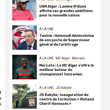
USM Alger : Lamine N’diaye
affiche ses grandes ambitions
pour la nouvelle saison
A LA UNE
Tunisie : Haimoudi démissionne
de son poste de Superviseur
général de l’arbitrage
A LA UNE
MC Alger
Mercato
Mercato : Le MC Alger s’offre le
meilleur buteur du
championnat tanzanien
A LA UNE
JS Kabylie
t
JS Kabylie : inauguration du
e
centre de formation « Mohand
Cherif Hannachi »
n