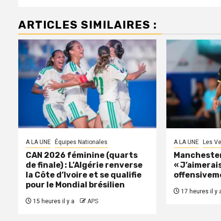
ARTICLES SIMILAIRES :
A LA UNE
Équipes Nationales
A LA UNE
Les Ve
CAN 2026 féminine (quarts
Manchester 
de finale) : L’Algérie renverse
« J’aimerais
la Côte d’Ivoire et se qualifie
offensivem
pour le Mondial brésilien
17 heures il y 
15 heures il y a
APS