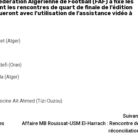
édération Algérienne de Football (FAF) a fixé les
t les rencontres de quart de finale de l’édition
eront avec l’utilisation de l’assistance vidéo à
et (Alger)
efi (Oran)
a (Alger)
Hocine Ait Ahmed (Tizi Ouzou)
Suivan
es
Affaire MB Rouissat-USM El-Harrach : Rencontre d
réconciliatio