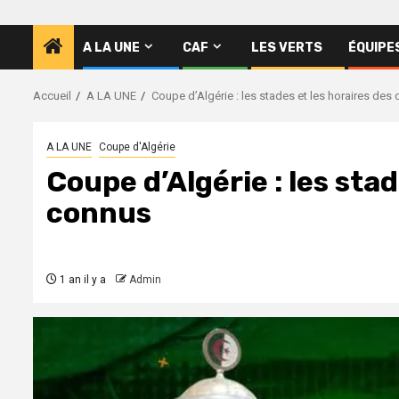
A LA UNE
CAF
LES VERTS
ÉQUIPE
Accueil
A LA UNE
Coupe d’Algérie : les stades et les horaires des
A LA UNE
Coupe d'Algérie
Coupe d’Algérie : les sta
connus
1 an il y a
Admin