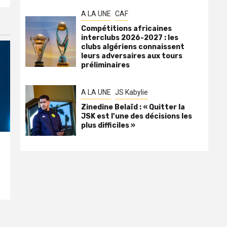
A LA UNE
CAF
Compétitions africaines
interclubs 2026-2027 : les
clubs algériens connaissent
leurs adversaires aux tours
préliminaires
A LA UNE
JS Kabylie
Zinedine Belaïd : « Quitter la
JSK est l’une des décisions les
plus difficiles »