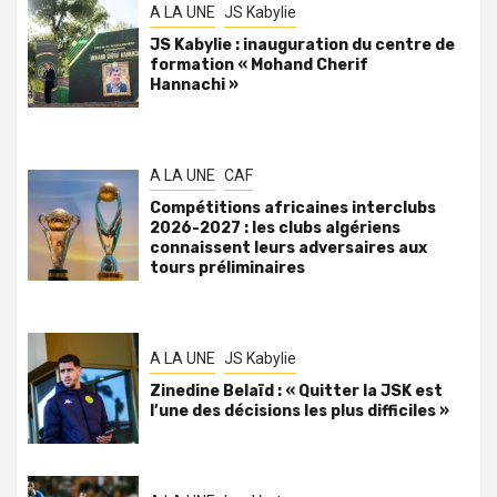
A LA UNE
JS Kabylie
JS Kabylie : inauguration du centre de
formation « Mohand Cherif
Hannachi »
A LA UNE
CAF
Compétitions africaines interclubs
2026-2027 : les clubs algériens
connaissent leurs adversaires aux
tours préliminaires
A LA UNE
JS Kabylie
Zinedine Belaïd : « Quitter la JSK est
l’une des décisions les plus difficiles »