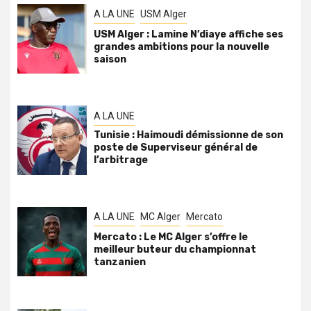
A LA UNE
USM Alger
USM Alger : Lamine N’diaye affiche ses
grandes ambitions pour la nouvelle
saison
A LA UNE
Tunisie : Haimoudi démissionne de son
poste de Superviseur général de
l’arbitrage
A LA UNE
MC Alger
Mercato
Mercato : Le MC Alger s’offre le
meilleur buteur du championnat
tanzanien