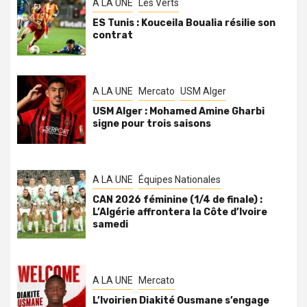
A LA UNE
Les Verts
ES Tunis : Kouceila Boualia résilie son
contrat
A LA UNE
Mercato
USM Alger
USM Alger : Mohamed Amine Gharbi
signe pour trois saisons
A LA UNE
Équipes Nationales
CAN 2026 féminine (1/4 de finale) :
L’Algérie affrontera la Côte d’Ivoire
samedi
A LA UNE
Mercato
L’Ivoirien Diakité Ousmane s’engage