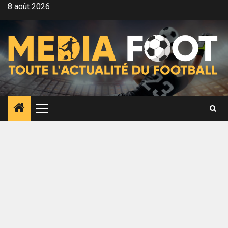
Aller
8 août 2026
au
contenu
Menu
principal