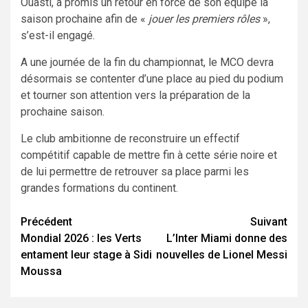
Ouasti, a promis un retour en force de son équipe la
saison prochaine afin de «
jouer les premiers rôles
»,
s’est-il engagé.
A une journée de la fin du championnat, le MCO devra
désormais se contenter d’une place au pied du podium
et tourner son attention vers la préparation de la
prochaine saison.
Le club ambitionne de reconstruire un effectif
compétitif capable de mettre fin à cette série noire et
de lui permettre de retrouver sa place parmi les
grandes formations du continent.
Navigation
Précédent
Suivant
Mondial 2026 : les Verts
L’Inter Miami donne des
d’article
entament leur stage à Sidi
nouvelles de Lionel Messi
Moussa