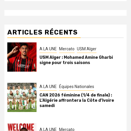
ARTICLES RÉCENTS
A LA UNE
Mercato
USM Alger
USM Alger : Mohamed Amine Gharbi
signe pour trois saisons
A LA UNE
Équipes Nationales
CAN 2026 féminine (1/4 de finale) :
L’Algérie affrontera la Côte d’Ivoire
samedi
A LA UNE
Mercato