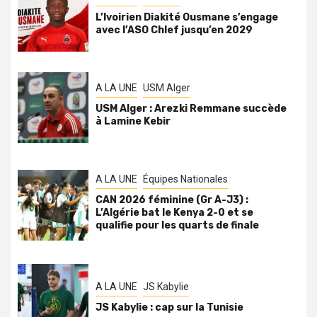
L’Ivoirien Diakité Ousmane s’engage
avec l’ASO Chlef jusqu’en 2029
A LA UNE
USM Alger
USM Alger : Arezki Remmane succède
à Lamine Kebir
A LA UNE
Équipes Nationales
CAN 2026 féminine (Gr A-J3) :
L’Algérie bat le Kenya 2-0 et se
qualifie pour les quarts de finale
A LA UNE
JS Kabylie
JS Kabylie : cap sur la Tunisie