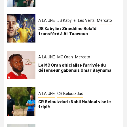
A LA UNE
JS Kabylie
Les Verts
Mercato
JS Kabylie : Zineddine Belaïd
transféré à Al-Taawoun
A LA UNE
MC Oran
Mercato
Le MC Oran officialise l’arrivée du
défenseur gabonais Omar Baynama
A LA UNE
CR Belouizdad
CR Belouizdad : Nabil Maâloul vise le
triplé