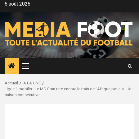
Aller
6 août 2026
au
contenu
Menu
principal
Accueil
A LA UNE
Ligue 1 mobilis : Le MC Oran rate encore le train de l’Afrique pour la 11e
saison consécutive