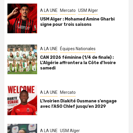
A LA UNE
Mercato
USM Alger
USM Alger : Mohamed Amine Gharbi
signe pour trois saisons
A LA UNE
Équipes Nationales
CAN 2026 féminine (1/4 de finale) :
L’Algérie affrontera la Côte d’Ivoire
samedi
A LA UNE
Mercato
L’Ivoirien Diakité Ousmane s’engage
avec l’ASO Chlef jusqu’en 2029
A LA UNE
USM Alger