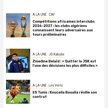
A LA UNE
CAF
Compétitions africaines interclubs
2026-2027 : les clubs algériens
connaissent leurs adversaires aux
tours préliminaires
A LA UNE
JS Kabylie
Zinedine Belaïd : « Quitter la JSK est
l’une des décisions les plus difficiles »
A LA UNE
Les Verts
ES Tunis : Kouceila Boualia résilie son
contrat