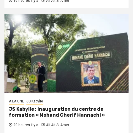
16 heures il y a
Ali Ait Si Amer
A LA UNE
JS Kabylie
JS Kabylie : inauguration du centre de
formation « Mohand Cherif Hannachi »
20 heures il y a
Ali Ait Si Amer