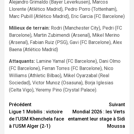
Alejandro Grimaldo (Bayer Leverkusen), Marcos
Llorente (Atlético Madrid), Pedro Porro (Tottenham),
Marc Pubill (Atlético Madrid), Eric Garcia (FC Barcelone)
Milieux de terrain:
Rodri (Manchester City), Pedri (FC
Barcelone), Martin Zubimendi (Arsenal), Mikel Merino
(Arsenal), Fabian Ruiz (PSG), Gavi (FC Barcelone), Alex
Baena (Atlético Madrid)
Attaquants:
Lamine Yamal (FC Barcelone), Dani Olmo
(FC Barcelone), Ferran Torres (FC Barcelone), Nico
Williams (Athletic Bilbao), Mikel Oyarzabal (Real
Sociedad), Victor Munoz (Osasuna), Borja Iglesias
(Celta Vigo), Yeremy Pino (Crystal Palace).
Navigation
Précédent
Suivant
Ligue 1 Mobilis : victoire
Mondial 2026 : les Verts
d’article
de l’USM Khenchela face
entament leur stage à Sidi
à l’USM Alger (2-1)
Moussa