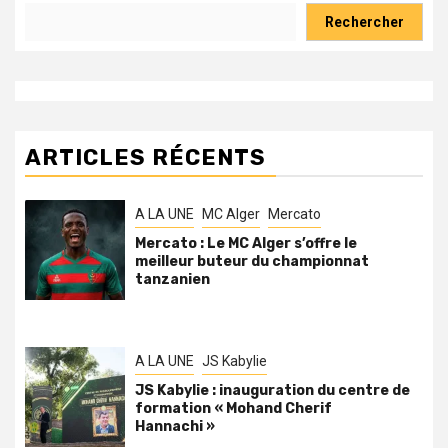
Rechercher
ARTICLES RÉCENTS
A LA UNE
MC Alger
Mercato
Mercato : Le MC Alger s’offre le
meilleur buteur du championnat
tanzanien
A LA UNE
JS Kabylie
JS Kabylie : inauguration du centre de
formation « Mohand Cherif
Hannachi »